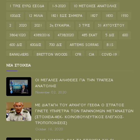
1 ΤΡΙΣ ΕΥΡΩ ΕΣΟΔΑ
1-9-2020
10 ΜΕΤΟΧΕΣ ΑΝΑΤΟΛΗΣ
100ΔΙΣ
12 ΜΙΛΙΑ
1821 ΕΩΣ ΣΗΜΕΡΑ
1827
1830
1930
2
2020
2021
2η ΕΥΚΑΙΡΙΑ;;
3 ΤΡΙΣ
31 ΑΥΓΟΥΣΤΟΥ
3864/1020
4389/2016
4738/2020
485 ΕΚΑΤ
5 ΔΙΣ
600
600 ΔΙΣ
600ΔΙΣ
700 ΔΙΣ
ARTEMIS SORRAS
B.I.S
BANK(st)ERS
BRETTON WOODS
CFR
CIA
COVID-19
ELA ΜΗΧΑΝΙΣΜΟΣ ΣΤΗΡΙΞΗΣ
ELLINON SYNELEYSIS
ΝΕΑ ΣΤΟΙΧΕΙΑ
ETHEREAL SCRIPT
EUROSTART
FEDERAL RESERVE BANK
ΟΙ ΜΕΓΑΛΕΣ ΑΛΗΘΕΙΕΣ ΓΙΑ ΤΗΝ ΤΡΑΠΕΖΑ
Media
NEW YORK
PSI
REPOS
SACRED ELLANIA TEXTS
ΑΝΑΤΟΛΗΣ
November 02, 2020
UNCITRAL
WORLD BANK
brettonwoods
eleysisradiotv
ucc
Έλλειμμα
Α.Α.Δ.Ε
ΑΑΔΕ
ΑΑΔΕ ΑΦΑΝΕΣ
ΑΓΙΟ ΟΡΟΣ
ΜΕ ΔΙΑΤΑΓΗ ΤΟΥ ΑΡΧΗΓΟΥ ΓΕΕΘΑ Ο ΣΤΡΑΤΟΣ
ΓΙΝΕΤΕ ΥΠΗΡΕΤΡΙΑ ΤΟΝ ΠΑΡΑΝΟΜΩΝ ΜΕΤΑΝΑΣΤΩΝ
ΑΓΟΡΟΠΩΛΗΣΙΑ
ΑΔΙΚΟ
ΑΔΩΝΗΣ ΓΕΩΡΓΙΑΔΗΣ
(ΣΤΟΙΧΕΙΑ-ΦΕΚ- ΚΟΙΝΟΒΟΥΛΕΥΤΙΚΟΣ ΕΛΕΓΧΟΣ-
ΑΕΝΑΗ ΟΥΔΕΤΕΡΟΤΗΤΑ
ΑΕΠ
ΑΕΡΟΔΡΟΜΙΑ
ΑΖΕΡΜΠΑΙΤΖΑΝ
ΤΡΟΠΟΠΟΙΗΣΕΙΣ)
October 16, 2020
ΑΘΩΟΣ
ΑΙΘΕΡΙΚΗ ΓΡΑΦΗ
ΑΙΣΧΗ ΚΟΜΜΑΤΩΝ