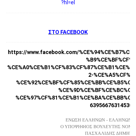
?hl=el
ΣΤΟ FACEBOOK
https://www.facebook.com/%CE%94%CE%B7%
%B9%CE%BF%CF%8
%CE%A0%CE%B1%CF%83%CF%87%CE%B1%CE%B
2-%CE%A5%CF%80
%CE%92%CE%BF%CF%85%CE%BB%CE%B5%CF
%CE%9D%CE%BF%CE%BC%CE
%CE%97%CF%81%CE%B1%CE%BA%CE%BB%CE
639566763145308
ΕΝΩΣΗ ΕΛΛΗΝΩΝ - ΕΛΛΗΝΩΝ 
Ο ΥΠΟΨΗΦΙΟΣ ΒΟΥΛΕΥΤΗΣ ΝΟΜΟ
ΠΑΣΧΑΛΙΔΗΣ ΔΗΜΗΤΡ