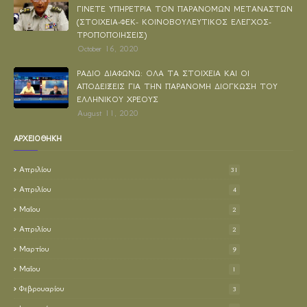
ΓΙΝΕΤΕ ΥΠΗΡΕΤΡΙΑ ΤΟΝ ΠΑΡΑΝΟΜΩΝ ΜΕΤΑΝΑΣΤΩΝ
ΑΓΟΡΟΠΩΛΗΣΙΑ
ΑΔΙΚΟ
ΑΔΩΝΗΣ ΓΕΩΡΓΙΑΔΗΣ
(ΣΤΟΙΧΕΙΑ-ΦΕΚ- ΚΟΙΝΟΒΟΥΛΕΥΤΙΚΟΣ ΕΛΕΓΧΟΣ-
ΑΕΝΑΗ ΟΥΔΕΤΕΡΟΤΗΤΑ
ΑΕΠ
ΑΕΡΟΔΡΟΜΙΑ
ΑΖΕΡΜΠΑΙΤΖΑΝ
ΤΡΟΠΟΠΟΙΗΣΕΙΣ)
October 16, 2020
ΑΘΩΟΣ
ΑΙΘΕΡΙΚΗ ΓΡΑΦΗ
ΑΙΣΧΗ ΚΟΜΜΑΤΩΝ
ΡΑΔΙΟ ΔΙΑΦΩΝΩ: ΟΛΑ ΤΑ ΣΤΟΙΧΕΙΑ ΚΑΙ ΟΙ
ΑΙΤΙΟΛΟΓΙΚΗ ΕΚΘΕΣΗ
ΑΚΥΡΩΝΟΝΤΑΙ
ΑΛΕΞΑΝΔΡΟΣ ΩΜΕΓΑ
ΑΠΟΔΕΙΞΕΙΣ ΓΙΑ ΤΗΝ ΠΑΡΑΝΟΜΗ ΔΙΟΓΚΩΣΗ ΤΟΥ
ΑΛΗΘΕΙΑ
ΑΛΗΘΕΙΕΣ
ΑΛΙΕΙΑ
ΑΜΑΡΤΩΛΕΣ ΤΡΑΠΕΖΕΣ
ΕΛΛΗΝΙΚΟΥ ΧΡΕΟΥΣ
August 11, 2020
ΑΜΕΤΑΚΛΗΤΑ ΚΑΙ ΑΝΕΥ ΟΡΩΝ
ΑΡΧΕΙΟΘΗΚΗ
ΑΜΕΤΑΚΛΗΤΑ ΚΑΙ ΑΝΕΥ ΟΡΩΝ ΔΗΜΗΤΡΗΣ ΠΑΣΧΑΛΙΔΗΣ
ΑΝΑΓΓΕΛΙΑ ΕΛΛΗΝΩΝ ΣΥΝΕΛΕΥΣΙΣ
ΑΝΑΓΕΝΝΗΣΗ
Απριλίου
31
ΑΝΑΓΚΑΣΤΙΚΟΣ ΝΟΜΟΣ 2220/1940
ΑΝΑΔΡΟΜΙΚΑ
Απριλίου
4
ΑΝΑΚΕΦΑΛΑΙΟΠΟΙΗΣΕΙΣ
ΑΝΑΣΥΓΚΡΟΤΗΣΗ ΕΛΛΑΣ
ΑΝΑΤΟΛΗ
Μαΐου
2
ΑΝΔΡΕΑΣ ΣΥΓΓΡΟΣ
ΑΝΘΕΛΛΗΝΕΣ
Απριλίου
2
ΑΝΘΕΛΛΗΝΙΚΕΣ ΚΥΒΕΡΝΗΣΕΙΣ
ΑΝΤΙΔΡΑΣΕΙΣ
Μαρτίου
9
ΑΝΤΙΠΡΟΕΔΡΟΙ ΕΘΝΙΚΗΣ
ΑΝΤΙΣΥΝΤΑΓΜΑΤΙΚΟΙ ΝΟΜΟΙ
Μαΐου
1
Φεβρουαρίου
ΑΠΑΓΟΡΕΥΕΤΑΙ
ΑΠΑΝΘΡΩΠΕΣ ΚΑΤΑΣΤΑΣΕΙΣ
3