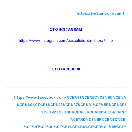
https://twitter.com/dimitris
ΣΤΟ ΙNSTAGRAM
https://www.instagram.com/pasxalidis_dimitrios/?hl=el
ΣΤΟ FACEBOOK
https://www.facebook.com/%CE%94%CE%B7%CE%BC%CE%AE
%CE%A0%CE%B1%CF%83%CF%87%CE%B1%CE%BB%CE%AF%CE
%CE%92%CE%BF%CF%85%CE%BB%CE%B5%CF%85
%CE%9D%CE%BF%CE%BC%CE%B
%CE%97%CF%81%CE%B1%CE%BA%CE%BB%CE%B5%CE%AF%C