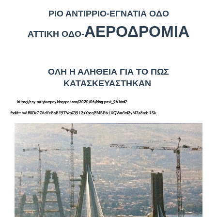
ΡΙΟ ΑΝΤΙΡΡΙΟ-ΕΓΝΑΤΙΑ ΟΔΟ
ΑΕΡΟΔΡΟΜΙΑ
ΑΤΤΙΚΗ ΟΔΟ-
ΟΛΗ Η ΑΛΗΘΕΙΑ ΓΙΑ ΤΟ ΠΩΣ
ΚΑΤΑΣΚΕΥΑΣΤΗΚΑΝ
https://esy-platykampoy.blogspot.com/2020/06/blog-post_96.html?
fbclid=IwAR0Dx7ZAdYeBsBY9TVcpG3912xYpeqPlMSPtk1XQVkm3ml2yM7a8onbI1Sk