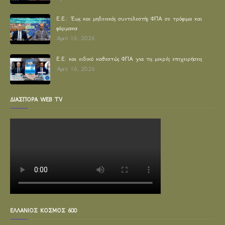
E.E.: Έως και μηδενικός συντελεστής ΦΠΑ σε τρόφιμα και
φάρμακα
April 16, 2026
Ε.Ε. και ειδικό καθεστώς ΦΠΑ για τις μικρές επιχειρήσεις
April 16, 2026
ΔΙΑΣΠΟΡΑ WEB TV
ΕΛΛΑΝΙΟΣ ΚΟΣΜΟΣ 600