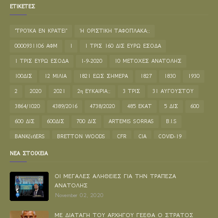
ΕΤΙΚΕΤΕΣ
"ΤΡΟΊΚΑ ΕΝ ΚΡΑΤΕΙ"
'Η ΟΡΙΣΤΙΚΗ ΤΑΦΟΠΛΑΚΑ;;
0000931106 ΑΦΜ
1
1 ΤΡΙΣ 160 ΔΙΣ ΕΥΡΩ ΕΣΟΔΑ
1 ΤΡΙΣ ΕΥΡΩ ΕΣΟΔΑ
1-9-2020
10 ΜΕΤΟΧΕΣ ΑΝΑΤΟΛΗΣ
100ΔΙΣ
12 ΜΙΛΙΑ
1821 ΕΩΣ ΣΗΜΕΡΑ
1827
1830
1930
2
2020
2021
2η ΕΥΚΑΙΡΙΑ;;
3 ΤΡΙΣ
31 ΑΥΓΟΥΣΤΟΥ
3864/1020
4389/2016
4738/2020
485 ΕΚΑΤ
5 ΔΙΣ
600
600 ΔΙΣ
600ΔΙΣ
700 ΔΙΣ
ARTEMIS SORRAS
B.I.S
BANK(st)ERS
BRETTON WOODS
CFR
CIA
COVID-19
ELA ΜΗΧΑΝΙΣΜΟΣ ΣΤΗΡΙΞΗΣ
ELLINON SYNELEYSIS
ΝΕΑ ΣΤΟΙΧΕΙΑ
ETHEREAL SCRIPT
EUROSTART
FEDERAL RESERVE BANK
ΟΙ ΜΕΓΑΛΕΣ ΑΛΗΘΕΙΕΣ ΓΙΑ ΤΗΝ ΤΡΑΠΕΖΑ
Media
NEW YORK
PSI
REPOS
SACRED ELLANIA TEXTS
ΑΝΑΤΟΛΗΣ
November 02, 2020
UNCITRAL
WORLD BANK
brettonwoods
eleysisradiotv
ucc
Έλλειμμα
Α.Α.Δ.Ε
ΑΑΔΕ
ΑΑΔΕ ΑΦΑΝΕΣ
ΑΓΙΟ ΟΡΟΣ
ΜΕ ΔΙΑΤΑΓΗ ΤΟΥ ΑΡΧΗΓΟΥ ΓΕΕΘΑ Ο ΣΤΡΑΤΟΣ