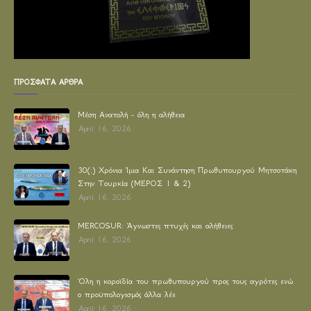
ΠΡΟΣΦΑΤΑ ΑΡΘΡΑ
Μέση Ανατολή - όλη η αλήθεια
April 16, 2026
30(;) Χρόνια Ίμια Και Συνάντηση Πρωθυπουργού Μητσοτάκη
Στην Τουρκία (ΜΕΡΟΣ 1 & 2)
April 16, 2026
MERCOSUR: Άγνωστες πτυχές και αλήθειες
April 16, 2026
Όλη η κοροϊδία του πρωθυπουργού προς τους αγρότες ενώ
ο προϋπολογισμός άλλα λέε
April 16, 2026