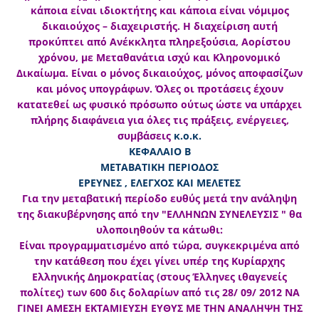
κάποια είναι ιδιοκτήτης και κάποια είναι νόμιμος
δικαιούχος – διαχειριστής. Η διαχείριση αυτή
προκύπτει από Ανέκκλητα πληρεξούσια, Αορίστου
χρόνου, με Μεταθανάτια ισχύ και Κληρονομικό
Δικαίωμα. Είναι ο μόνος δικαιούχος, μόνος αποφασίζων
και μόνος υπογράφων. Όλες οι προτάσεις έχουν
κατατεθεί ως φυσικό πρόσωπο ούτως ώστε να υπάρχει
πλήρης διαφάνεια για όλες τις πράξεις, ενέργειες,
συμβάσεις
κ.ο.κ.
ΚΕΦΑΛΑΙΟ Β
ΜΕΤΑΒΑΤΙΚΗ ΠΕΡΙΟΔΟΣ
ΕΡΕΥΝΕΣ , ΕΛΕΓΧΟΣ ΚΑΙ ΜΕΛΕΤΕΣ
Για την μεταβατική περίοδο ευθύς μετά την ανάληψη
της διακυβέρνησης από την "ΕΛΛΗΝΩΝ ΣΥΝΕΛΕΥΣΙΣ " θα
υλοποιηθούν τα κάτωθι:
Είναι προγραμματισμένο από τώρα, συγκεκριμένα από
την κατάθεση που έχει γίνει υπέρ της Κυρίαρχης
Ελληνικής Δημοκρατίας (στους Έλληνες ιθαγενείς
πολίτες) των 600 δις δολαρίων από τις 28/ 09/ 2012 ΝΑ
ΓΙΝΕΙ ΑΜΕΣΗ ΕΚΤΑΜΙΕΥΣΗ ΕΥΘΥΣ ΜΕ ΤΗΝ ΑΝΑΛΗΨΗ ΤΗΣ