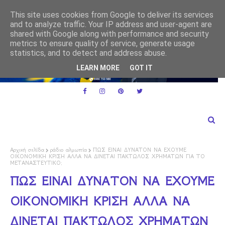
Ε.Ε. και ειδικό καθεστώς ΦΠΑ για τις μικρές επιχειρήσεις
ΕΕ
This site uses cookies from Google to deliver its services
ρμακα
and to analyze traffic. Your IP address and user-agent are
shared with Google along with performance and security
metrics to ensure quality of service, generate usage
statistics, and to detect and address abuse.
LEARN MORE
GOT IT
Αρχική σελίδα
ράδιο αλμωπία
ΠΩΣ ΕΙΝΑΙ ΔΥΝΑΤΟΝ ΝΑ ΕΧΟΥΜΕ
ΟΙΚΟΝΟΜΙΚΗ ΚΡΙΣΗ ΑΛΛΑ ΝΑ ΔΙΝΕΤΑΙ ΠΑΚΤΩΛΟΣ ΧΡΗΜΑΤΩΝ ΓΙΑ ΤΟ
ΜΕΤΑΝΑΣΤΕΥΤΙΚΟ;
ΠΩΣ ΕΙΝΑΙ ΔΥΝΑΤΟΝ ΝΑ ΕΧΟΥΜΕ
ΟΙΚΟΝΟΜΙΚΗ ΚΡΙΣΗ ΑΛΛΑ ΝΑ
ΔΙΝΕΤΑΙ ΠΑΚΤΩΛΟΣ ΧΡΗΜΑΤΩΝ