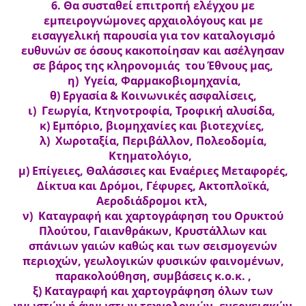
6. Θα συσταθεί επιτροπή ελέγχου με
εμπειρογνώμονες αρχαιολόγους και με
εισαγγελική παρουσία για τον καταλογισμό
ευθυνών σε όσους κακοποίησαν και ασέλγησαν
σε βάρος της κληρονομιάς του Έθνους μας,
η) Υγεία, Φαρμακοβιομηχανία,
θ) Εργασία & Κοινωνικές ασφαλίσεις,
ι) Γεωργία, Κτηνοτροφία, Τροφική αλυσίδα,
κ) Εμπόριο, βιομηχανίες και βιοτεχνίες,
λ) Χωροταξία, Περιβάλλον, Πολεοδομία,
Κτηματολόγιο,
μ) Επίγειες, Θαλάσσιες και Εναέριες Μεταφορές,
Δίκτυα και Δρόμοι, Γέφυρες, Ακτοπλοϊκά,
Αεροδιάδρομοι κτλ,
ν) Καταγραφή και χαρτογράφηση του Ορυκτού
Πλούτου, Γαιανθράκων, Κρυστάλλων και
σπάνιων γαιών καθώς και των σεισμογενών
περιοχών, γεωλογικών φυσικών φαινομένων,
παρακολούθηση, συμβάσεις κ.ο.κ. ,
ξ) Καταγραφή και χαρτογράφηση όλων των