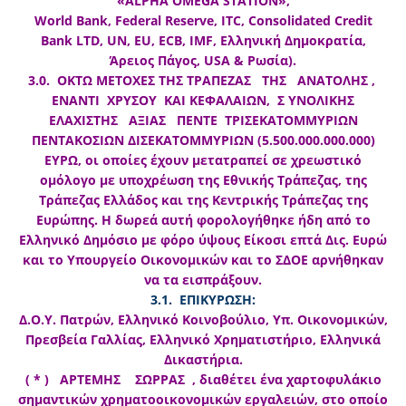
«ALPHA OMEGA STATION»,
World Bank, Federal Reserve, ITC, Consolidated Credit
Bank LTD, UN, EU, ECB, IMF, Ελληνική Δημοκρατία,
Άρειος Πάγος, USA & Ρωσία).
3.0. ΟΚΤΩ ΜΕΤΟΧΕΣ ΤΗΣ ΤΡΑΠΕΖΑΣ ΤΗΣ ΑΝΑΤΟΛΗΣ ,
ΕΝΑΝΤΙ ΧΡΥΣΟΥ ΚΑΙ ΚΕΦΑΛΑΙΩΝ, Σ ΥΝΟΛΙΚΗΣ
ΕΛΑΧΙΣΤΗΣ ΑΞΙΑΣ ΠΕΝΤΕ ΤΡΙΣΕΚΑΤΟΜΜΥΡΙΩΝ
ΠΕΝΤΑΚΟΣΙΩΝ ΔΙΣΕΚΑΤΟΜΜΥΡΙΩΝ (5.500.000.000.000)
ΕΥΡΩ, οι οποίες έχουν μετατραπεί σε χρεωστικό
ομόλογο με υποχρέωση της Εθνικής Τράπεζας, της
Τράπεζας Ελλάδος και της Κεντρικής Τράπεζας της
Ευρώπης. Η δωρεά αυτή φορολογήθηκε ήδη από το
Ελληνικό Δημόσιο με φόρο ύψους Είκοσι επτά Δις. Ευρώ
και το Υπουργείο Οικονομικών και το ΣΔΟΕ αρνήθηκαν
να τα εισπράξουν.
3.1. ΕΠΙΚΥΡΩΣΗ:
Δ.Ο.Υ. Πατρών, Ελληνικό Κοινοβούλιο, Υπ. Οικονομικών,
Πρεσβεία Γαλλίας, Ελληνικό Χρηματιστήριο, Ελληνικά
Δικαστήρια.
( * ) ΑΡΤΕΜΗΣ ΣΩΡΡΑΣ , διαθέτει ένα χαρτοφυλάκιο
σημαντικών χρηματοοικονομικών εργαλειών, στο οποίο