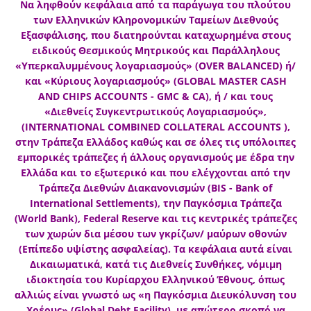
Να ληφθούν κεφάλαια από τα παράγωγα του πλούτου
των Ελληνικών Κληρονομικών Ταμείων Διεθνούς
Εξασφάλισης, που διατηρούνται καταχωρημένα στους
ειδικούς Θεσμικούς Μητρικούς και Παράλληλους
«Υπερκαλυμμένους λογαριασμούς» (OVER BALANCED) ή/
και «Κύριους λογαριασμούς» (GLOBAL MASTER CASH
AND CHIPS ACCOUNTS - GMC & CA), ή / και τους
«Διεθνείς Συγκεντρωτικούς Λογαριασμούς»,
(INTERNATIONAL COMBINED COLLATERAL ACCOUNTS ),
στην Τράπεζα Ελλάδος καθώς και σε όλες τις υπόλοιπες
εμπορικές τράπεζες ή άλλους οργανισμούς με έδρα την
Ελλάδα και το εξωτερικό και που ελέγχονται από την
Τράπεζα Διεθνών Διακανονισμών (BIS - Bank of
International Settlements), την Παγκόσμια Τράπεζα
(World Bank), Federal Reserve και τις κεντρικές τράπεζες
των χωρών δια μέσου των γκρίζων/ μαύρων οθονών
(Επίπεδο υψίστης ασφαλείας). Τα κεφάλαια αυτά είναι
Δικαιωματικά, κατά τις Διεθνείς Συνθήκες, νόμιμη
ιδιοκτησία του Κυρίαρχου Ελληνικού Έθνους, όπως
αλλιώς είναι γνωστό ως «η Παγκόσμια Διευκόλυνση του
Χρέους» (Global Debt Facility), με απώτερο σκοπό να