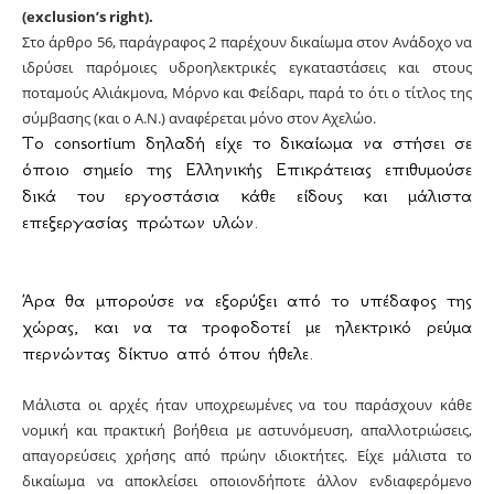
(exclusion’s right).
Στο άρθρο 56, παράγραφος 2 παρέχουν δικαίωμα στον Ανάδοχο να
ιδρύσει παρόμοιες υδροηλεκτρικές εγκαταστάσεις και στους
ποταμούς Αλιάκμονα, Μόρνο και Φείδαρι, παρά το ότι ο τίτλος της
σύμβασης (και ο Α.Ν.) αναφέρεται μόνο στον Αχελώο.
Το consortium δηλαδή είχε το δικαίωμα να στήσει σε
όποιο σημείο της Ελληνικής Επικράτειας επιθυμούσε
δικά του εργοστάσια κάθε είδους και μάλιστα
επεξεργασίας πρώτων υλών.
Άρα θα μπορούσε να εξορύξει από το υπέδαφος της
χώρας, και να τα τροφοδοτεί με ηλεκτρικό ρεύμα
περνώντας δίκτυο από όπου ήθελε.
Μάλιστα οι αρχές ήταν υποχρεωμένες να του παράσχουν κάθε
νομική και πρακτική βοήθεια με αστυνόμευση, απαλλοτριώσεις,
απαγορεύσεις χρήσης από πρώην ιδιοκτήτες. Είχε μάλιστα το
δικαίωμα να αποκλείσει οποιονδήποτε άλλον ενδιαφερόμενο