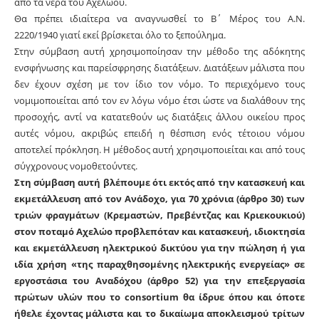
από τα νερά του Αχελώου.
Θα πρέπει ιδιαίτερα να αναγνωσθεί το Β΄ Μέρος του Α.Ν.
2220/1940 γιατί εκεί βρίσκεται όλο το ξεπούλημα.
Στην σύμβαση αυτή χρησιμοποίησαν την μέθοδο της αδόκητης
ενσφήνωσης και παρείσφρησης διατάξεων. Διατάξεων μάλιστα που
δεν έχουν σχέση με τον ίδιο τον νόμο. Το περιεχόμενο τους
νομιμοποιείται από τον εν λόγω νόμο έτσι ώστε να διαλάθουν της
προσοχής, αντί να κατατεθούν ως διατάξεις άλλου οικείου προς
αυτές νόμου, ακριβώς επειδή η θέσπιση ενός τέτοιου νόμου
αποτελεί πρόκληση. Η μέθοδος αυτή χρησιμοποιείται και από τους
σύγχρονους νομοθετούντες.
Στη σύμβαση αυτή βλέπουμε ότι εκτός από την κατασκευή και
εκμετάλλευση από τον Ανάδοχο, για 70 χρόνια (άρθρο 30) των
τριών φραγμάτων (Κρεμαστών, Πρεβέντζας και Κριεκουκιού)
στον ποταμό Αχελώο προβλεπόταν και κατασκευή, ιδιοκτησία
και εκμετάλλευση ηλεκτρικού δικτύου για την πώληση ή για
ιδία χρήση «της παραχθησομένης ηλεκτρικής ενεργείας» σε
εργοστάσια του Αναδόχου (άρθρο 52) για την επεξεργασία
πρώτων υλών που το consortium θα ίδρυε όπου και όποτε
ήθελε έχοντας μάλιστα και το δικαίωμα αποκλεισμού τρίτων