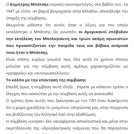
Ο
Δημήτρης Μπάτσης
νομικός οικονομολόγος, στο βιβλίο του , το
1947 με τίτλο: «Η βαριά βιομηχανία στην Ελλάδα», αποκάλυψε την
ύπαρξη της σύμβασης.
Θεωρείται μάλιστα ότι αυτός ήταν ο λόγος για τον οποίο
εκτελέστηκε ο Μπάτσης. Ως γνωστόν,
οι Αμερικανοί επέβαλαν
την εκτέλεση του Μπελογιάννη και τριών ακόμη αγωνιστών
που προασπίζονταν την πατρίδα τους και βέβαια ανάμεσά
τους ήταν ο Μπάτσης.
Είναι επίσης ευρέως γνωστό πως όλα αυτά τα χρόνια όποιος
μιλούσε για την σύμβαση αυτή, αμέσως χαρακτηριζόταν ως
«γραφικός» και «συνομωσιολόγος».
Το κόλπο με την επέκταση της σύμβασης
Επειδή όμως η σύμβαση αυτή έληξε , έπρεπε με κάποιον τρόπο ο
έλεγχος που ασκούταν με την σύμβαση αυτή, να ανανεωθεί.
Ο τρόπος ήταν αυτός που ξεκίνησαν με τον ΓΑΠ όταν διακήρυττε
ότι η χώρα χρειάζεται το μνημόνιο, οδηγώντας μας ,στην πτώχευση
και βυθίζοντας τον Ελληνικό λαό στην εξαθλίωση.
Η σύμβαση «cooper» δεν «αναφέρεται αποκλειστικά και μόνο στην
εκμετάλλευση της υδροηλεκτρικής ενέργειας που θα παραγόταν