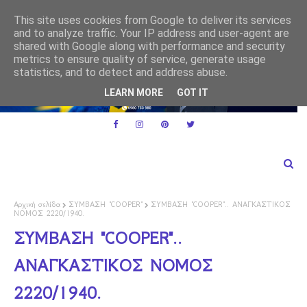
Ε.Ε. και ειδικό καθεστώς ΦΠΑ για τις μικρές επιχειρήσεις
ΕΕ
This site uses cookies from Google to deliver its services
ρμακα
and to analyze traffic. Your IP address and user-agent are
shared with Google along with performance and security
metrics to ensure quality of service, generate usage
statistics, and to detect and address abuse.
LEARN MORE
GOT IT
Αρχική σελίδα
ΣΥΜΒΑΣΗ "COOPER"
ΣΥΜΒΑΣΗ "COOPER".. ΑΝΑΓΚΑΣΤΙΚΟΣ
ΝΟΜΟΣ 2220/1940.
ΣΥΜΒΑΣΗ "COOPER"..
ΑΝΑΓΚΑΣΤΙΚΟΣ ΝΟΜΟΣ
2220/1940.