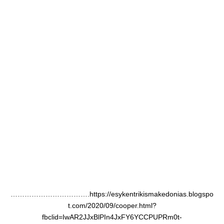
…………………………….
https://esykentrikismakedonias.blogspo
t.com/2020/09/cooper.html?
fbclid=IwAR2JJxBlPIn4JxFY6YCCPUPRm0t-