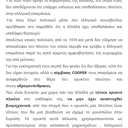
-Για ποιο λόγο άραγε οι κυβερνήσεις της Ελλάδας, επί σειρά ετών,
δεν αποδέχονταν ότι υπάρχει υπόγειος και υποθαλάσσιος πλούτος
στην ελληνική επικράτεια;
-Για ποιο λόγο πολιτικοί μέσα στο ελληνικό κοινοβούλιο
αρνήθηκαν στο παρελθόν ότι η Ελλάδα έχει υποθαλάσσιο και
υπεδάφιο θησαυρό;
Απολύτως κανείς πολιτικός από το 1974 και μετά δεν τόλμησε να
αποκαλύψει τον πλούτο τον οποίο έκρυβε και κρύβει η Ελληνική
επικράτεια παρά τις κατά καιρούς αμφισβητήσεις της κυριαρχίας
της από γείτονες.
Για την εγκληματική τους σιωπή δεν φταίει ότι δεν ήξεραν, ούτε ότι
δεν είχαν στοιχεία, αλλά η
σύμβαση COOPER
τους απαγόρευε να
αναφερθούν στο θέμα του ορυκτού πλούτου και
στους
υδρογονάνθρακες.
Πώς είναι δυνατόν μια χώρα σαν την Ελλάδα με
τέτοιο ορυκτό
πλούτο
στο υπέδαφός της,
να μην έχει αναπτυχθεί
βιομηχανικά,
από την στιγμή που ο ορυκτός μας πλούτος είναι
τέτοιος που θα μας βοηθούσε να είχαμε το μονοπώλιο στην
Ευρώπη. Τα ορυκτά αυτά άλλωστε, χρησιμοποιούνται ως
προαπαιτούμενα στην κατασκευή μηχανημάτων , πολεμικού