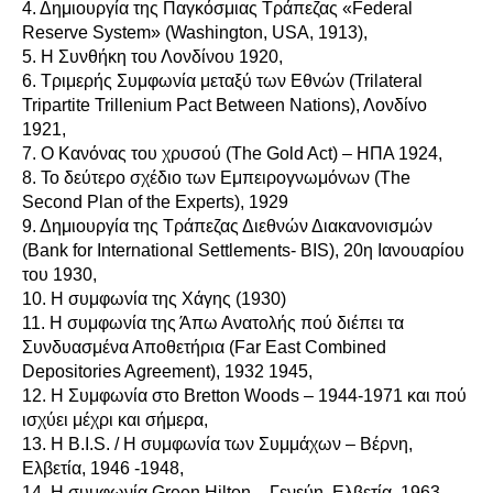
4. Δημιουργία της Παγκόσμιας Τράπεζας «Federal
Reserve System» (Washington, USA, 1913),
5. Η Συνθήκη του Λονδίνου 1920,
6. Τριμερής Συμφωνία μεταξύ των Εθνών (Trilateral
Tripartite Trillenium Pact Between Nations), Λονδίνο
1921,
7. Ο Κανόνας του χρυσού (The Gold Act) – ΗΠΑ 1924,
8. Το δεύτερο σχέδιο των Εμπειρογνωμόνων (The
Second Plan of the Experts), 1929
9. Δημιουργία της Τράπεζας Διεθνών Διακανονισμών
(Bank for International Settlements- BIS), 20η Ιανουαρίου
του 1930,
10. Η συμφωνία της Χάγης (1930)
11. Η συμφωνία της Άπω Ανατολής πού διέπει τα
Συνδυασμένα Αποθετήρια (Far East Combined
Depositories Agreement), 1932 1945,
12. Η Συμφωνία στο Bretton Woods – 1944-1971 και πού
ισχύει μέχρι και σήμερα,
13. Η B.I.S. / Η συμφωνία των Συμμάχων – Βέρνη,
Ελβετία, 1946 -1948,
14. Η συμφωνία Green Hilton – Γενεύη, Ελβετία, 1963-