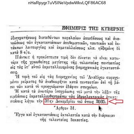
nHaRpygr7uV5INeVpdwWkvLQF86AC68