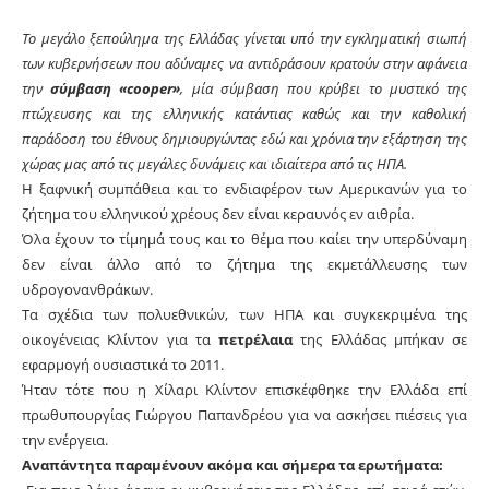
Το μεγάλο ξεπούλημα της Ελλάδας γίνεται υπό την εγκληματική σιωπή
των κυβερνήσεων που αδύναμες να αντιδράσουν κρατούν στην αφάνεια
την
σύμβαση
«
cooper»
, μία σύμβαση που κρύβει το μυστικό της
πτώχευσης και της ελληνικής κατάντιας καθώς και την καθολική
παράδοση του έθνους δημιουργώντας εδώ και χρόνια την εξάρτηση της
χώρας μας από τις μεγάλες δυνάμεις και ιδιαίτερα από τις ΗΠΑ.
Η ξαφνική συμπάθεια και το ενδιαφέρον των Αμερικανών για το
ζήτημα του ελληνικού χρέους δεν είναι κεραυνός εν αιθρία.
Όλα έχουν το τίμημά τους και το θέμα που καίει την υπερδύναμη
δεν είναι άλλο από το ζήτημα της εκμετάλλευσης των
υδρογονανθράκων.
Τα σχέδια των πολυεθνικών, των ΗΠΑ και συγκεκριμένα της
οικογένειας Κλίντον για τα
πετρέλαια
της Ελλάδας μπήκαν σε
εφαρμογή ουσιαστικά το 2011.
Ήταν τότε που η Χίλαρι Κλίντον επισκέφθηκε την Ελλάδα επί
πρωθυπουργίας Γιώργου Παπανδρέου για να ασκήσει πιέσεις για
την ενέργεια.
Αναπάντητα παραμένουν ακόμα και σήμερα τα ερωτήματα: