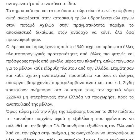
ανταγωνιστή από το να κάνει το ίδιο.
Το σημαντικότερο και το πιο ύποπτο τώρα είναι ότι ενώ η σύμβαση
αυτή αναφέρεται στην κατασκευή τριών υδροηλεκτρικών έργων
στον ποταμό Αχελώο στην πραγματικότητα παρέχει το
αποκλειστικό δικαίωμα στον ανάδοχο να κάνει όλα όσα
προαναφέρθηκαν.
Οι Αμερικανοί όμως έχοντας από το 1940 μέχρι και πρόσφατα άλλες
πλουτοπαραγωγικές προτεραιότητες από άλλες πιο φτηνές και
πρόσφορες πηγές από μεγάλο μέρος του πλανήτη, απλώς πάγωσαν
για το μέλλον κάθε εξόρυξη πλούτου από την Ελλάδα. Σταμάτησαν
και κάθε σχετική αναπτυξιακή προσπάθεια και όλοι οι έλληνες
υπουργοί βιομηχανίας συμπεριλαμβανομένου και του κ. Ι. Ζίγδη
κρατούσαν ανήμποροι στα συρτάρια τους τον σχετικό νόμο
2220/40 μη επιτρέποντας στην Ελλάδα να προχωρήσει προς το
αναπτυξιακό της μέλλον.
Όμως τώρα μετά την λήξη της Σύμβασης Cooper το 2010 παίζεται
το καινούριο παιχνίδι, αφού η εξαθλίωση που φρόντισαν να
απλωθεί με την βοήθεια Γ.Α. Παπανδρέου εξωθώντας τον Ελληνικό
λαό και την χώρα στην ανέχεια, μας αναγκάζουν να υπογράψουμε
νέες συμβάσεις και πάλι με επαχθείς όρους δημιουργώντας το