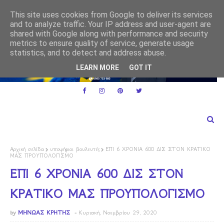
Ε.Ε. και ειδικό καθεστώς ΦΠΑ για τις μικρές επιχειρήσεις
ΕΕ
This site uses cookies from Google to deliver its services
ρμακα
and to analyze traffic. Your IP address and user-agent are
shared with Google along with performance and security
metrics to ensure quality of service, generate usage
statistics, and to detect and address abuse.
LEARN MORE
GOT IT
Αρχική σελίδα
υποψήφιοι βουλευτές
ΕΠΙ 6 ΧΡΟΝΙΑ 600 ΔΙΣ ΣΤΟΝ ΚΡΑΤΙΚΟ
ΜΑΣ ΠΡΟΥΠΟΛΟΓΙΣΜΟ
ΕΠΙ 6 ΧΡΟΝΙΑ 600 ΔΙΣ ΣΤΟΝ
ΚΡΑΤΙΚΟ ΜΑΣ ΠΡΟΥΠΟΛΟΓΙΣΜΟ
by
ΜΗΝΩΑΣ ΚΡΗΤΗΣ
Κυριακή, Νοεμβρίου 29, 2020