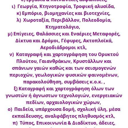
ι) Γεωργία, Κτηνοτροφία, Τροφική αλυσίδα,
κ) Εμπόριο, βιομηχανίες και βιοτεχνίες,
λ) Χωροταξία, Περιβάλλον, Πολεοδομία,
Κτηματολόγιο,
μ) Επίγειες, Θαλάσσιες και Εναέριες Μεταφορές,
Δίκτυα και Δρόμοι, Γέφυρες, Ακτοπλοϊκά,
Αεροδιάδρομοι κτλ,
ν) Καταγραφή και χαρτογράφηση του Ορυκτού
Πλούτου, Γαιανθράκων, Κρυστάλλων και
σπάνιων γαιών καθώς και των σεισμογενών
περιοχών, γεωλογικών φυσικών φαινομένων,
παρακολούθηση, συμβάσεις κ.ο.κ. ,
ξ) Καταγραφή και χαρτογράφηση όλων των
γνωστών ή άγνωστων τεχνολογιών, ενεργειακών
πεδίων, αρχαιολογικών χώρων,
ο) Παιδεία, υπάρχουσα δομή, σχολική ύλη, μέσα
εκπαίδευσης, αναλφάβητος πληθυσμός κτλ,
π) Τύπος, Επικοινωνία & Διαδίκτυο, άδειες,