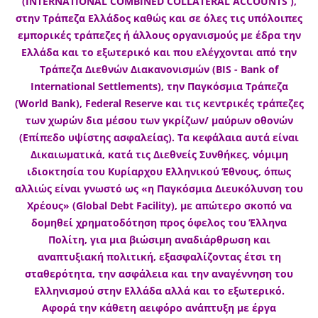
(INTERNATIONAL COMBINED COLLATERAL ACCOUNTS ),
στην Τράπεζα Ελλάδος καθώς και σε όλες τις υπόλοιπες
εμπορικές τράπεζες ή άλλους οργανισμούς με έδρα την
Ελλάδα και το εξωτερικό και που ελέγχονται από την
Τράπεζα Διεθνών Διακανονισμών (BIS - Bank of
International Settlements), την Παγκόσμια Τράπεζα
(World Bank), Federal Reserve και τις κεντρικές τράπεζες
των χωρών δια μέσου των γκρίζων/ μαύρων οθονών
(Επίπεδο υψίστης ασφαλείας). Τα κεφάλαια αυτά είναι
Δικαιωματικά, κατά τις Διεθνείς Συνθήκες, νόμιμη
ιδιοκτησία του Κυρίαρχου Ελληνικού Έθνους, όπως
αλλιώς είναι γνωστό ως «η Παγκόσμια Διευκόλυνση του
Χρέους» (Global Debt Facility), με απώτερο σκοπό να
δομηθεί χρηματοδότηση προς όφελος του Έλληνα
Πολίτη, για μια βιώσιμη αναδιάρθρωση και
αναπτυξιακή πολιτική, εξασφαλίζοντας έτσι τη
σταθερότητα, την ασφάλεια και την αναγέννηση του
Ελληνισμού στην Ελλάδα αλλά και το εξωτερικό.
Αφορά την κάθετη αειφόρο ανάπτυξη με έργα