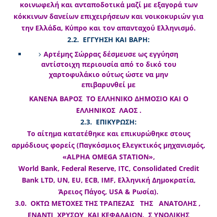
κοινωφελή και ανταποδοτικά μαζί με εξαγορά των
κόκκινων δανείων επιχειρήσεων και νοικοκυριών για
την Ελλάδα, Κύπρο και τον απανταχού Ελληνισμό.
2.2. ΕΓΓΥΗΣΗ ΚΑΙ ΒΑΡΗ:
Αρτέμης Σώρρας δέσμευσε ως εγγύηση
αντίστοιχη περιουσία από το δικό του
χαρτοφυλάκιο ούτως ώστε να μην
επιβαρυνθεί με
ΚΑΝΕΝΑ ΒΑΡΟΣ ΤΟ ΕΛΛΗΝΙΚΟ ΔΗΜΟΣΙΟ ΚΑΙ Ο
ΕΛΛΗΝΙΚΟΣ ΛΑΟΣ .
2.3. ΕΠΙΚΥΡΩΣΗ:
Το αίτημα κατατέθηκε και επικυρώθηκε στους
αρμόδιους φορείς (Παγκόσμιος Ελεγκτικός μηχανισμός,
«ALPHA OMEGA STATION»,
World Bank, Federal Reserve, ITC, Consolidated Credit
Bank LTD, UN, EU, ECB, IMF, Ελληνική Δημοκρατία,
Άρειος Πάγος, USA & Ρωσία).
3.0. ΟΚΤΩ ΜΕΤΟΧΕΣ ΤΗΣ ΤΡΑΠΕΖΑΣ ΤΗΣ ΑΝΑΤΟΛΗΣ ,
ΕΝΑΝΤΙ ΧΡΥΣΟΥ ΚΑΙ ΚΕΦΑΛΑΙΩΝ, Σ ΥΝΟΛΙΚΗΣ