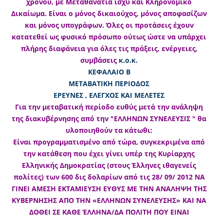
χρόνου, με Μεταθανάτια ισχύ και Κληρονομικό
Δικαίωμα. Είναι ο μόνος δικαιούχος, μόνος αποφασίζων
και μόνος υπογράφων. Όλες οι προτάσεις έχουν
κατατεθεί ως φυσικό πρόσωπο ούτως ώστε να υπάρχει
πλήρης διαφάνεια για όλες τις πράξεις, ενέργειες,
συμβάσεις
κ.ο.κ.
ΚΕΦΑΛΑΙΟ Β
ΜΕΤΑΒΑΤΙΚΗ ΠΕΡΙΟΔΟΣ
ΕΡΕΥΝΕΣ , ΕΛΕΓΧΟΣ ΚΑΙ ΜΕΛΕΤΕΣ
Για την μεταβατική περίοδο ευθύς μετά την ανάληψη
της διακυβέρνησης από την "ΕΛΛΗΝΩΝ ΣΥΝΕΛΕΥΣΙΣ " θα
υλοποιηθούν τα κάτωθι:
Είναι προγραμματισμένο από τώρα, συγκεκριμένα από
την κατάθεση που έχει γίνει υπέρ της Κυρίαρχης
Ελληνικής Δημοκρατίας (στους Έλληνες ιθαγενείς
πολίτες) των 600 δις δολαρίων από τις 28/ 09/ 2012 ΝΑ
ΓΙΝΕΙ ΑΜΕΣΗ ΕΚΤΑΜΙΕΥΣΗ ΕΥΘΥΣ ΜΕ ΤΗΝ ΑΝΑΛΗΨΗ ΤΗΣ
ΚΥΒΕΡΝΗΣΗΣ ΑΠΟ ΤΗΝ «ΕΛΛΗΝΩΝ ΣΥΝΕΛΕΥΣΗΣ» ΚΑΙ ΝΑ
ΔΟΘΕΙ ΣΕ ΚΑΘΕ ΈΛΛΗΝΑ/ΔΑ ΠΟΛΙΤΗ ΠΟΥ ΕΙΝΑΙ