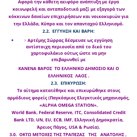
Αφορά την κάθετη αειφόρο ανάπτυξη με έργα
κοινωφελή και ανταποδοτικά μαζί με εξαγορά των
κόκκινων δανείων επιχειρήσεων και νοικοκυριών για
την Ελλάδα, Κύπρο και τον απανταχού Ελληνισμό.
2.2. ΕΓΓΥΗΣΗ ΚΑΙ ΒΑΡΗ:
Αρτέμης Σώρρας δέσμευσε ως εγγύηση
αντίστοιχη περιουσία από το δικό του
χαρτοφυλάκιο ούτως ώστε να μην
επιβαρυνθεί με
ΚΑΝΕΝΑ ΒΑΡΟΣ ΤΟ ΕΛΛΗΝΙΚΟ ΔΗΜΟΣΙΟ ΚΑΙ Ο
ΕΛΛΗΝΙΚΟΣ ΛΑΟΣ .
2.3. ΕΠΙΚΥΡΩΣΗ:
Το αίτημα κατατέθηκε και επικυρώθηκε στους
αρμόδιους φορείς (Παγκόσμιος Ελεγκτικός μηχανισμός,
«ALPHA OMEGA STATION»,
World Bank, Federal Reserve, ITC, Consolidated Credit
Bank LTD, UN, EU, ECB, IMF, Ελληνική Δημοκρατία,
Άρειος Πάγος, USA & Ρωσία).
3.0. ΟΚΤΩ ΜΕΤΟΧΕΣ ΤΗΣ ΤΡΑΠΕΖΑΣ ΤΗΣ ΑΝΑΤΟΛΗΣ ,