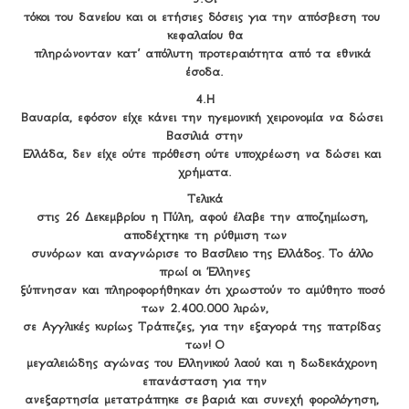
τόκοι του δανείου και οι ετήσιες δόσεις για την απόσβεση του 
κεφαλαίου θα

πληρώνονταν κατ’ απόλυτη προτεραιότητα από τα εθνικά 
έσοδα.
4.Η

Βαυαρία, εφόσον είχε κάνει την ηγεμονική χειρονομία να δώσει 
Βασιλιά στην

Ελλάδα, δεν είχε ούτε πρόθεση ούτε υποχρέωση να δώσει και 
χρήματα.
Τελικά

στις 26 Δεκεμβρίου η Πύλη, αφού έλαβε την αποζημίωση, 
αποδέχτηκε τη ρύθμιση των

συνόρων και αναγνώρισε το Βασίλειο της Ελλάδος. Το άλλο 
πρωί οι Έλληνες

ξύπνησαν και πληροφορήθηκαν ότι χρωστούν το αμύθητο ποσό 
των 2.400.000 λιρών,

σε Αγγλικές κυρίως Τράπεζες, για την εξαγορά της πατρίδας 
των! Ο

μεγαλειώδης αγώνας του Ελληνικού λαού και η δωδεκάχρονη 
επανάσταση για την

ανεξαρτησία μετατράπηκε σε βαριά και συνεχή φορολόγηση, 