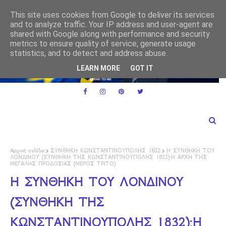
Ε.Ε. και ειδικό καθεστώς ΦΠΑ για τις μικρές επιχειρήσεις
ΕΕ
This site uses cookies from Google to deliver its services
ρμακα
and to analyze traffic. Your IP address and user-agent are
shared with Google along with performance and security
metrics to ensure quality of service, generate usage
statistics, and to detect and address abuse.
LEARN MORE
GOT IT
Αρχική σελίδα
ΣΥΝΘΗΚΗ ΚΩΝΣΤΑΝΤΙΝΟΥΠΟΛΗΣ 1832
Η ΣΥΝΘΗΚΗ ΤΟΥ
ΛΟΝΔΙΝΟΥ (ΣΥΝΘΗΚΗ ΤΗΣ ΚΩΝΣΤΑΝΤΙΝΟΥΠΟΛΗΣ 1832):Η ΑΡΧΗ ΤΗΣ
ΜΕΓΑΛΗΣ ΠΡΟΔΟΣΙΑΣ (ΜΕΡΟΣ ΤΡΙΤΟ)
Η ΣΥΝΘΗΚΗ ΤΟΥ ΛΟΝΔΙΝΟΥ
(ΣΥΝΘΗΚΗ ΤΗΣ
ΚΩΝΣΤΑΝΤΙΝΟΥΠΟΛΗΣ 1832):Η