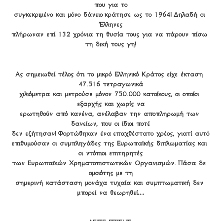
που για το

συγκεκριμένο και μόνο δάνειο κράτησε ως το 1964! Δηλαδή οι 
Έλληνες

πλήρωναν επί 132 χρόνια τη θυσία τους για να πάρουν πίσω 
τη δική τους γη!
Ας σημειωθεί τέλος ότι το μικρό Ελληνικό Κράτος είχε έκταση 
47.516 τετραγωνικά

χιλιόμετρα και μετρούσε μόνον 750.000 κατοίκους, οι οποίοι 
εξαρχής και χωρίς να

ερωτηθούν από κανένα, ανέλαβαν την αποπληρωμή των 
δανείων, που οι ίδιοι ποτέ

δεν εζήτησαν! Φορτώθηκαν ένα επαχθέστατο χρέος, γιατί αυτό

επιθυμούσαν οι συμπληγάδες της Ευρωπαϊκής διπλωματίας και 
οι ντόπιοι επιτηρητές

των Ευρωπαϊκών Χρηματοπιστωτικών Οργανισμών. Πάσα δε 
ομοιότης με τη

σημερινή κατάσταση μονάχα τυχαία και συμπτωματική δεν 
μπορεί να θεωρηθεί…