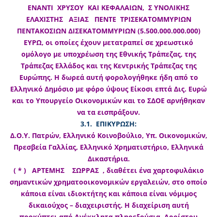
ΕΝΑΝΤΙ ΧΡΥΣΟΥ ΚΑΙ ΚΕΦΑΛΑΙΩΝ, Σ ΥΝΟΛΙΚΗΣ
ΕΛΑΧΙΣΤΗΣ ΑΞΙΑΣ ΠΕΝΤΕ ΤΡΙΣΕΚΑΤΟΜΜΥΡΙΩΝ
ΠΕΝΤΑΚΟΣΙΩΝ ΔΙΣΕΚΑΤΟΜΜΥΡΙΩΝ (5.500.000.000.000)
ΕΥΡΩ, οι οποίες έχουν μετατραπεί σε χρεωστικό
ομόλογο με υποχρέωση της Εθνικής Τράπεζας, της
Τράπεζας Ελλάδος και της Κεντρικής Τράπεζας της
Ευρώπης. Η δωρεά αυτή φορολογήθηκε ήδη από το
Ελληνικό Δημόσιο με φόρο ύψους Είκοσι επτά Δις. Ευρώ
και το Υπουργείο Οικονομικών και το ΣΔΟΕ αρνήθηκαν
να τα εισπράξουν.
3.1. ΕΠΙΚΥΡΩΣΗ:
Δ.Ο.Υ. Πατρών, Ελληνικό Κοινοβούλιο, Υπ. Οικονομικών,
Πρεσβεία Γαλλίας, Ελληνικό Χρηματιστήριο, Ελληνικά
Δικαστήρια.
( * ) ΑΡΤΕΜΗΣ ΣΩΡΡΑΣ , διαθέτει ένα χαρτοφυλάκιο
σημαντικών χρηματοοικονομικών εργαλειών, στο οποίο
κάποια είναι ιδιοκτήτης και κάποια είναι νόμιμος
δικαιούχος – διαχειριστής. Η διαχείριση αυτή
προκύπτει από Ανέκκλητα πληρεξούσια, Αορίστου