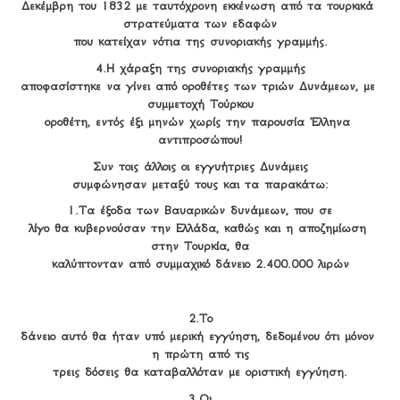
Δεκέμβρη του 1832 με ταυτόχρονη εκκένωση από τα τουρκικά 
στρατεύματα των εδαφών

που κατείχαν νότια της συνοριακής γραμμής.
4.Η χάραξη της συνοριακής γραμμής

αποφασίστηκε να γίνει από οροθέτες των τριών Δυνάμεων, με 
συμμετοχή Τούρκου

οροθέτη, εντός έξι μηνών χωρίς την παρουσία Έλληνα 
αντιπροσώπου!
Συν τοις άλλοις οι εγγυήτριες Δυνάμεις

συμφώνησαν μεταξύ τους και τα παρακάτω:
1.Τα έξοδα των Βαυαρικών δυνάμεων, που σε

λίγο θα κυβερνούσαν την Ελλάδα, καθώς και η αποζημίωση 
στην Τουρκία, θα

καλύπτονταν από συμμαχικό δάνειο 2.400.000 λιρών
2.Το

δάνειο αυτό θα ήταν υπό μερική εγγύηση, δεδομένου ότι μόνον 
η πρώτη από τις

τρεις δόσεις θα καταβαλλόταν με οριστική εγγύηση.
3.Οι
