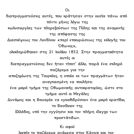
Οι

διαπραγματεύσεις αυτές, που κράτησαν στην ουσία πάνω από 
πέντε μήνες λόγω της

κωλυσιεργίας των πληρεξούσιων της Πύλης και της αναμονής 
της απόφασης της

Διασκέψεως του Λονδίνου «περί επικυρώσεως της εκλογής του 
Όθωνος»,

ολοκληρώθηκαν στις 21 Ιουλίου 1832. Στην πραγματικότητα 
αυτές οι

διαπραγματεύσεις δεν ήταν τίποτ’ άλλο, παρά ένα σκληρό 
παζάρεμα για την

αποζημίωση της Τουρκίας, η οποία εκ των πραγμάτων ήταν 
αναγκασμένη να πουλήσει

ένα μικρό τμήμα της Οθωμανικής αυτοκρατορίας, ώστε στο 
τμήμα αυτό οι Μεγάλες

Δυνάμεις και η Βαυαρία να εγκαθιδρύσουν ένα μικρό κρατίδιο, 
το Βασίλειον της

Ελλάδος, υπό την εγγύησιν και τον πλήρη έλεγχο των 
προστάτιδων.
Κι αφού

λοιπόν το παζάρεμα ανάμεσα στον Κάνιγκ και τον 