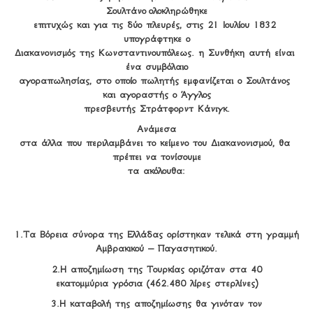
Σουλτάνο ολοκληρώθηκε

επιτυχώς και για τις δύο πλευρές, στις 21 Ιουλίου 1832 
υπογράφτηκε ο

Διακανονισμός της Κωνσταντινουπόλεως. η Συνθήκη αυτή είναι 
ένα συμβόλαιο

αγοραπωλησίας, στο οποίο πωλητής εμφανίζεται ο Σουλτάνος 
και αγοραστής ο Άγγλος

πρεσβευτής Στράτφορντ Κάνιγκ.
Ανάμεσα

στα άλλα που περιλαμβάνει το κείμενο του Διακανονισμού, θα 
πρέπει να τονίσουμε

τα ακόλουθα:
1.Τα Βόρεια σύνορα της Ελλάδας ορίστηκαν τελικά στη γραμμή

Αμβρακικού – Παγασητικού.
2.Η αποζημίωση της Τουρκίας οριζόταν στα 40

εκατομμύρια γρόσια (462.480 λίρες στερλίνες)
3.Η καταβολή της αποζημίωσης θα γινόταν τον
