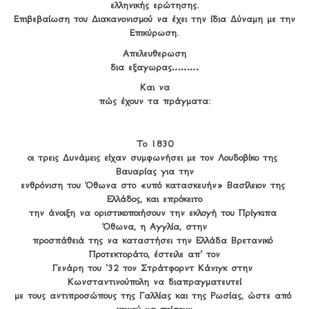
ελληνικής ερώτησης.

Επιβεβαίωση του Διακανονισμού να έχει την ίδια Δύναμη με την 
Επικύρωση.
Απελευθερωση

δια εξαγωρας………
Και να

πώς έχουν τα πράγματα:
Το 1830

οι τρεις Δυνάμεις είχαν συμφωνήσει με τον Λουδοβίκο της 
Βαυαρίας για την

ενθρόνιση του Όθωνα στο «υπό κατασκευήν» Βασίλειον της 
Ελλάδος, και επρόκειτο

την άνοιξη να οριστικοποιήσουν την εκλογή του Πρίγκιπα 
Όθωνα, η Αγγλία, στην

προσπάθειά της να καταστήσει την Ελλάδα Βρετανικό 
Προτεκτοράτο, έστειλε απ’ τον

Γενάρη του ‘32 τον Στράτφορντ Κάνιγκ στην 
Κωνσταντινούπολη να διαπραγματευτεί

με τους αντιπροσώπους της Γαλλίας και της Ρωσίας, ώστε από 