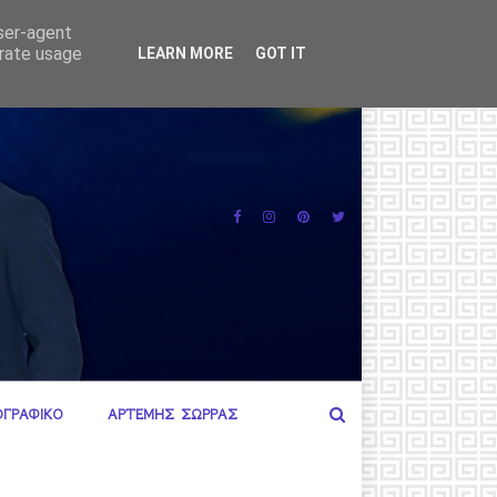
30(;) Χ
ΑΙΓΑΙΟ
user-agent
erate usage
LEARN MORE
GOT IT
ΟΓΡΑΦΙΚΟ
ΑΡΤΕΜΗΣ ΣΩΡΡΑΣ