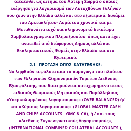
κατατεθεί ως αίτημα του Αρτέμη Σώρρα ο οποίος
ενέργησε για λογαριασμό των Αυτοχθόνων Ελλήνων
που ζουν στην Ελλάδα αλλά και στο εξωτερικό, δυνάμει
του Αμετακλήτου- Αορίστου χρονικά και με
Μεταθανάτια ισχύ και κληρονομικό δικαίωμα
Συμβολαιογραφικού Πληρεξουσίου, όπως αυτό έχει
ανατεθεί από διάφορους Δήμους αλλά και
Εκκλησιαστικούς Φορείς στην Ελλάδα και στο
Εξωτερικό.
2.1. ΠΡΟΤΑΣΗ ΟΠΩΣ ΚΑΤΑΤΕΘΗΚΕ:
Να ληφθούν κεφάλαια από τα παράγωγα του πλούτου
των Ελληνικών Κληρονομικών Ταμείων Διεθνούς
Εξασφάλισης, που διατηρούνται καταχωρημένα στους
ειδικούς Θεσμικούς Μητρικούς και Παράλληλους
«Υπερκαλυμμένους λογαριασμούς» (OVER BALANCED) ή/
και «Κύριους λογαριασμούς» (GLOBAL MASTER CASH
AND CHIPS ACCOUNTS - GMC & CA), ή / και τους
«Διεθνείς Συγκεντρωτικούς Λογαριασμούς»,
(INTERNATIONAL COMBINED COLLATERAL ACCOUNTS ),