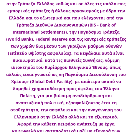
στην Τράπεζα Ελλάδος καθώς και σε όλες τις υπόλοιπες
εμπορικές τράπεζες ή άλλους οργανισμούς με έδρα την
Ελλάδα και το εξωτερικό και που ελέγχονται από την
Τράπεζα Διεθνών Διακανονισμών (BIS - Bank of
International Settlements), την Παγκόσμια Τράπεζα
(World Bank), Federal Reserve και τις κεντρικές τράπεζες
των χωρών δια μέσου των γκρίζων/ μαύρων οθονών
(Επίπεδο υψίστης ασφαλείας). Τα κεφάλαια αυτά είναι
Δικαιωματικά, κατά τις Διεθνείς Συνθήκες, νόμιμη
ιδιοκτησία του Κυρίαρχου Ελληνικού Έθνους, όπως
αλλιώς είναι γνωστό ως «η Παγκόσμια Διευκόλυνση του
Χρέους» (Global Debt Facility), με απώτερο σκοπό να
δομηθεί χρηματοδότηση προς όφελος του Έλληνα
Πολίτη, για μια βιώσιμη αναδιάρθρωση και
αναπτυξιακή πολιτική, εξασφαλίζοντας έτσι τη
σταθερότητα, την ασφάλεια και την αναγέννηση του
Ελληνισμού στην Ελλάδα αλλά και το εξωτερικό.
Αφορά την κάθετη αειφόρο ανάπτυξη με έργα
κοινωφελή και ανταποδοτικά μαζί με εξαγορά των