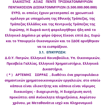
ΕΛΑΧΙΣΤΗΣ ΑΞΙΑΣ ΠΕΝΤΕ ΤΡΙΣΕΚΑΤΟΜΜΥΡΙΩΝ
ΠΕΝΤΑΚΟΣΙΩΝ ΔΙΣΕΚΑΤΟΜΜΥΡΙΩΝ (5.500.000.000.000)
ΕΥΡΩ, οι οποίες έχουν μετατραπεί σε χρεωστικό
ομόλογο με υποχρέωση της Εθνικής Τράπεζας, της
Τράπεζας Ελλάδος και της Κεντρικής Τράπεζας της
Ευρώπης. Η δωρεά αυτή φορολογήθηκε ήδη από το
Ελληνικό Δημόσιο με φόρο ύψους Είκοσι επτά Δις. Ευρώ
και το Υπουργείο Οικονομικών και το ΣΔΟΕ αρνήθηκαν
να τα εισπράξουν.
3.1. ΕΠΙΚΥΡΩΣΗ:
Δ.Ο.Υ. Πατρών, Ελληνικό Κοινοβούλιο, Υπ. Οικονομικών,
Πρεσβεία Γαλλίας, Ελληνικό Χρηματιστήριο, Ελληνικά
Δικαστήρια.
( * ) ΑΡΤΕΜΗΣ ΣΩΡΡΑΣ , διαθέτει ένα χαρτοφυλάκιο
σημαντικών χρηματοοικονομικών εργαλειών, στο οποίο
κάποια είναι ιδιοκτήτης και κάποια είναι νόμιμος
δικαιούχος – διαχειριστής. Η διαχείριση αυτή
προκύπτει από Ανέκκλητα πληρεξούσια, Αορίστου
χρόνου, με Μεταθανάτια ισχύ και Κληρονομικό