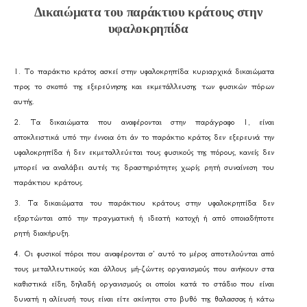
Δικαιώματα του παράκτιου κράτους στην
υφαλοκρηπίδα
1. Το παράκτιο κράτος ασκεί στην υφαλοκρηπίδα κυριαρχικά δικαιώματα
προς το σκοπό της εξερεύνησης και εκμετάλλευσης των φυσικών πόρων
αυτής.
2. Τα δικαιώματα που αναφέρονται στην παράγραφο 1, είναι
αποκλειστικά υπό την έννοια ότι άν το παράκτιο κράτος δεν εξερευνά την
υφαλοκρηπίδα ή δεν εκμεταλλεύεται τους φυσικούς της πόρους, κανείς δεν
μπορεί να αναλάβει αυτές τις δραστηριότητες χωρίς ρητή συναίνεση του
παράκτιου κράτους.
3. Τα δικαιώματα του παράκτιου κράτους στην υφαλοκρηπίδα δεν
εξαρτώνται από την πραγματική ή ιδεατή κατοχή ή από οποιαδήποτε
ρητή διακήρυξη.
4. Οι φυσικοί πόροι που αναφέρονται σ' αυτό το μέρος αποτελούνται από
τους μεταλλευτικούς και άλλους μή-ζώντες οργανισμούς που ανήκουν στα
καθιστικά είδη, δηλαδή οργανισμούς οι οποίοι κατά το στάδιο που είναι
δυνατή η αλίευσή τους είναι είτε ακίνητοι στο βυθό της θαλασσας ή κάτω