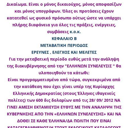
Δικαίωμα. Είναι ο μόνος δικαιούχος, μόνος αποφασίζων
και μόνος υπογράφων. Όλες οι προτάσεις έχουν
κατατεθεί ως φυσικό πρόσωπο ούτως ώστε να υπάρχει
πλήρης διαφάνεια για όλες τις πράξεις, ενέργειες,
συμβάσεις
κ.ο.κ.
ΚΕΦΑΛΑΙΟ Β
ΜΕΤΑΒΑΤΙΚΗ ΠΕΡΙΟΔΟΣ
ΕΡΕΥΝΕΣ , ΕΛΕΓΧΟΣ ΚΑΙ ΜΕΛΕΤΕΣ
Για την μεταβατική περίοδο ευθύς μετά την ανάληψη
της διακυβέρνησης από την "ΕΛΛΗΝΩΝ ΣΥΝΕΛΕΥΣΙΣ " θα
υλοποιηθούν τα κάτωθι:
Είναι προγραμματισμένο από τώρα, συγκεκριμένα από
την κατάθεση που έχει γίνει υπέρ της Κυρίαρχης
Ελληνικής Δημοκρατίας (στους Έλληνες ιθαγενείς
πολίτες) των 600 δις δολαρίων από τις 28/ 09/ 2012 ΝΑ
ΓΙΝΕΙ ΑΜΕΣΗ ΕΚΤΑΜΙΕΥΣΗ ΕΥΘΥΣ ΜΕ ΤΗΝ ΑΝΑΛΗΨΗ ΤΗΣ
ΚΥΒΕΡΝΗΣΗΣ ΑΠΟ ΤΗΝ «ΕΛΛΗΝΩΝ ΣΥΝΕΛΕΥΣΗΣ» ΚΑΙ ΝΑ
ΔΟΘΕΙ ΣΕ ΚΑΘΕ ΈΛΛΗΝΑ/ΔΑ ΠΟΛΙΤΗ ΠΟΥ ΕΙΝΑΙ
ΚΑΤΑΓΕΓΡΑΜΜΕΝΟΣ/Η ΣΤΟΥΣ ΕΚΛΟΓΙΚΟΥΣ ΚΑΤΑΛΟΓΟΥΣ