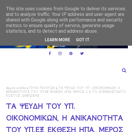
Ε.Ε. και ειδικό καθεστώς ΦΠΑ για τις μικρές επιχειρήσεις
ΕΕ
This site uses cookies from Google to deliver its services
ρμακα
and to analyze traffic. Your IP address and user-agent are
shared with Google along with performance and security
metrics to ensure quality of service, generate usage
statistics, and to detect and address abuse.
LEARN MORE
GOT IT
Αρχική σελίδα
ΠΥΛΗ ΠΟΛΙΤΩΝ
ΤΑ ΨΕΥΔΗ ΤΟΥ ΥΠ. ΟΙΚΟΝΟΜΙΚΩΝ, Η
ΑΝΙΚΑΝΟΤΗΤΑ ΤΟΥ ΥΠ.ΕΞ ΕΚΘΕΣΗ ΗΠΑ, ΜΕΡΟΣ 2 & ΤΟ ΔΥΣΒΑΧΣΤΑΧΤΟ
ΚΟΣΤΟΣ ΔΙΑΒΙΩΣΗΣ
ΤΑ ΨΕΥΔΗ ΤΟΥ ΥΠ.
ΟΙΚΟΝΟΜΙΚΩΝ, Η ΑΝΙΚΑΝΟΤΗΤΑ
ΤΟΥ ΥΠ.ΕΞ ΕΚΘΕΣΗ ΗΠΑ, ΜΕΡΟΣ