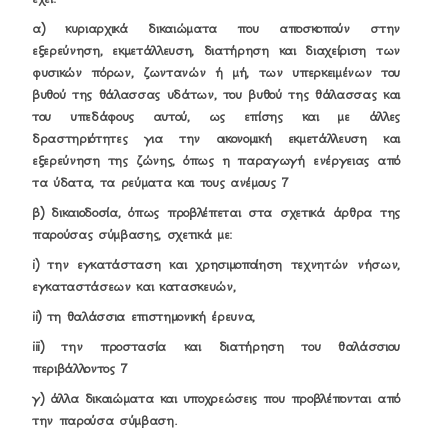
α) κυριαρχικά δικαιώματα που αποσκοπούν στην
εξερεύνηση, εκμετάλλευση, διατήρηση και διαχείριση των
φυσικών πόρων, ζωντανών ή μή, των υπερκειμένων του
βυθού της θάλασσας υδάτων, του βυθού της θάλασσας και
του υπεδάφους αυτού, ως επίσης και με άλλες
δραστηριότητες για την οικονομική εκμετάλλευση και
εξερεύνηση της ζώνης, όπως η παραγωγή ενέργειας από
τα ύδατα, τα ρεύματα και τους ανέμους 7
β) δικαιοδοσία, όπως προβλέπεται στα σχετικά άρθρα της
παρούσας σύμβασης, σχετικά με:
i) την εγκατάσταση και χρησιμοποίηση τεχνητών νήσων,
εγκαταστάσεων και κατασκευών,
ii) τη θαλάσσια επιστημονική έρευνα,
iii) την προστασία και διατήρηση του θαλάσσιου
περιβάλλοντος 7
γ) άλλα δικαιώματα και υποχρεώσεις που προβλέπονται από
την παρούσα σύμβαση.