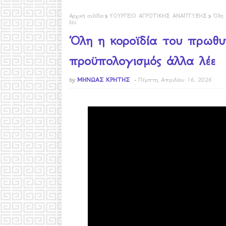
Αρχική σελίδα
ΥΟΥΡΓΕΙΟ ΑΓΡΟΤΙΚΗΣ ΑΝΑΠΤΥΞΗΣ
Όλη 
λέε
Όλη η κοροϊδία του πρωθυ
προϋπολογισμός άλλα λέε
by
ΜΗΝΩΑΣ ΚΡΗΤΗΣ
Πέμπτη, Απριλίου 16, 2026