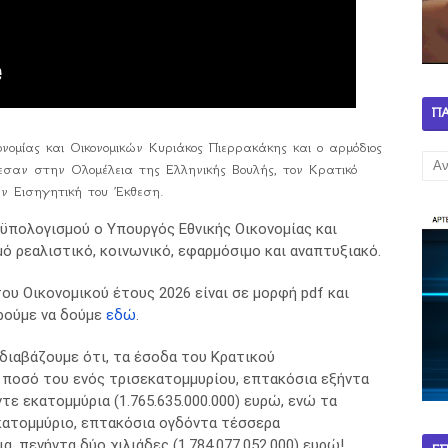
Π
νομίας και Οικονομικών Κυριάκος Πιερρακάκης και ο αρμόδιος
σαν στην Ολομέλεια της Ελληνικής Βουλής, τον Κρατικό
ην Εισηγητική του Έκθεση.
ϋπολογισμού ο Υπουργός Εθνικής Οικονομίας και
 ρεαλιστικό, κοινωνικό, εφαρμόσιμο και αναπτυξιακό.
υ Οικονομικού έτους 2026 είναι σε μορφή pdf και
ρούμε να δούμε
εδώ
.
διαβάζουμε ότι, τα έσοδα του Κρατικού
 ποσό του ενός τρισεκατομμυρίου, επτακόσια εξήντα
τε εκατομμύρια (1.765.635.000.000) ευρώ, ενώ τα
κατομμύριο, επτακόσια ογδόντα τέσσερα
, πενήντα δύο χιλιάδες (1.784.077.052.000) ευρώ!