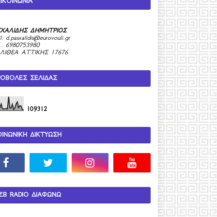
ΙΚΟΙΝΩΝΙΑ
ΧΑΛΙΔΗΣ ΔΗΜΗΤΡΙΟΣ
l:
d.pasxalidis@eurovouli.gr
. 6980753980
ΛΙΘΕΑ ΑΤΤΙΚΗΣ 17676
ΡΟΒΟΛΕΣ ΣΕΛΙΔΑΣ
1
0
9
3
1
2
ΟΙΝΩΝΙΚΗ ΔΙΚΤΥΩΣΗ
EB RADIO ΔΙΑΦΩΝΩ