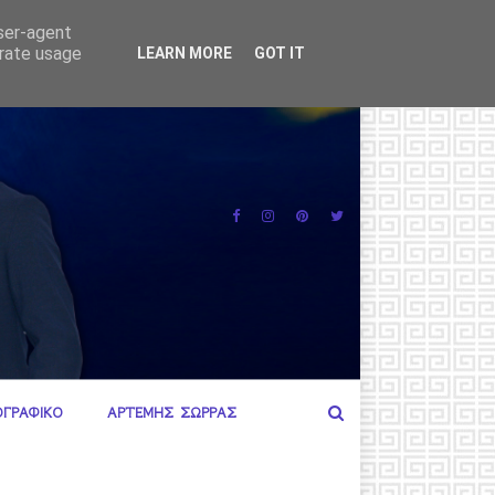
Όλη η
ΑΓΡΟΤΕΣ
user-agent
erate usage
LEARN MORE
GOT IT
ΟΓΡΑΦΙΚΟ
ΑΡΤΕΜΗΣ ΣΩΡΡΑΣ