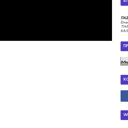
ΕΠ
ΠΑΣ
Emai
ΤΗΛ
ΚΑΛ
Π
Κ
W