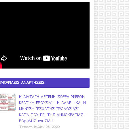
ΗΜΟΦΙΛΕΙΣ ΑΝΑΡΤΗΣΕΙΣ
Η ΔΙΑΤΑΓΗ ΑΡΤΕΜΗ ΣΩΡΡΑ "ΦΕΡΩΝ
ΚΡΑΤΙΚΗ ΕΞΟΥΣΙΑ" - Η ΑΑΔΕ - ΚΑΙ Η
ΜΗΝΥΣΗ "ΕΣΧΑΤΗΣ ΠΡΟΔΟΣΙΑΣ"
ΚΑΤΑ ΤΟΥ ΠΡ. ΤΗΣ ΔΗΜΟΚΡΑΤΙΑΣ -
ΒΟ(υ)ΛΗΣ και ΣΙΑ.!!
Τετάρτη, Ιουλίου 08, 2020