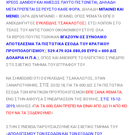
ΧΡΕΟΣ ΔΑΝΕΙΟΥ ΚΑΙ ΑΜΕΣΩΣ ΠΑΥΤΟ ΠΙΣΤΩΝΕΤΑΙ, ΔΗΛΑΔΗ
ΜΕΤΑΤΡΕΠΕΤΑΙ ΣΕ ΡΕΥΣΤΟ ΚΑΘΕ ΦΟΡΑ
, ΔΗΛΑΔΗ
ΜΠΑΙΝΕΙ ΚΑΙ
ΜΕΝΕΙ
, (ΑΡΑ ΔΕΝ ΜΠΑΙΝΕΙ – ΒΓΑΙΝΕΙ, ΟΠΩΣ ΨΕΜΑΤΑ ΕΙΠΕ Ο
ΑΝΕΚΔΙΗΓΗΤΟΣ
ΕΥΚΛΕΙΔΗΣ ΤΣΑΚΑΛΩΤΟΣ
). ΕΤΣΙ ΛΟΙΠΟΝ ΣΤΟ
ΤΕΛΟΣ ΤΟΥ ΑΝΤΙΣΤΟΙΧΟΥ ΟΙΚΟΝΟΜΙΚΟΥ ΕΤΟΥΣ ΟΛΑ
ΤΑ
REPOS
ΠΟΥ ΠΙΣΤΩΘΗΚΑΝ
ΒΓΑΖΟΥΝ ΩΣ ΣΥΝΟΛΙΚΟ
ΑΠΟΤΕΛΕΣΜΑ ΤΑ ΠΙΣΤΩΤΙΚΑ ΕΣΟΔΑ ΤΟΥ ΚΡΑΤΙΚΟΥ
ΠΡΟΥΠΟΛΟΓΙΣΜΟΥ
,(
529.479.024.080,00 ΕΥΡΩ = 600 ΔΙΣ
ΔΟΛΑΡΙΑ
H
.Π.Α.
), ΟΠΩΣ ΚΑΙ ΑΝΕΦΕΡΕ ΤΟ ΕΛΕΓΚΤΙΚΟ ΣΥΝΕΔΡΙΟ
ΣΤΟ ΣΧΕΤΙΚΟ ΤΜΗΜΑ ΤΟΥ ΕΓΓΡΑΦΟΥ ΤΟΥ.
ΝΑ ΣΗΜΕΙΩΘΕΙ ΟΤΙ Ο ΕΥΚΛΕΙΔΗΣ ΤΣΑΚΑΛΩΤΟΣ, ΟΤΑΝ
ΣΤΙΣ
ΞΑΝΑΡΩΤΗΘΗΚΕ,
23.02.18, ΓΙΑ ΤΑ 600 ΔΙΣ ΣΤΑ ΠΙΣΤΩΤΙΚΑ
ΕΣΟΔΑ ΤΩΝ ΚΡΑΤΙΚΩΝ ΠΡΟΫΠΟΛΟΓΙΣΜΩΝ
ΕΙΠΕ ΞΑΝΑ ΨΕΜΑΤΑ
,
ΕΝΩ ΣΤΗΝ ΑΙΘΟΥΣΑ ΣΥΝΕΔΡΙΑΣΕΩΝ ΤΗΣ ΒΟΥΛΗΣ,
ΣΤΙΣ 15-12-
2019,
ΜΙΛΗΣΕ «
ΓΙΑ ΤΑ 600, ΕΑΝ ΠΡΕΠΕΙ ΝΑ ΕΙΝΑΙ ΑΠΟ ΔΩ Ή ΑΠΟ ΚΕΙ.
ΠΟΥ ΝΑ ΤΑ ΞΟΔΕΨΟΥΜΕ!
».
ΣΤΗΝ ΣΥΝΕΧΕΙΑ ΠΑΡΟΥΣΙΑΖΟΥΜΕ ΚΑΙ ΣΧΕΤΙΚΟ ΤΜΗΜΑ ΤΟΥ
«
ΑΠΟΛΟΓΙΣΜΟΥ ΤΩΝ ΕΣΟΔΩΝ ΚΑΙ ΤΩΝ ΕΞΟΔΩΝ ΤΟΥ