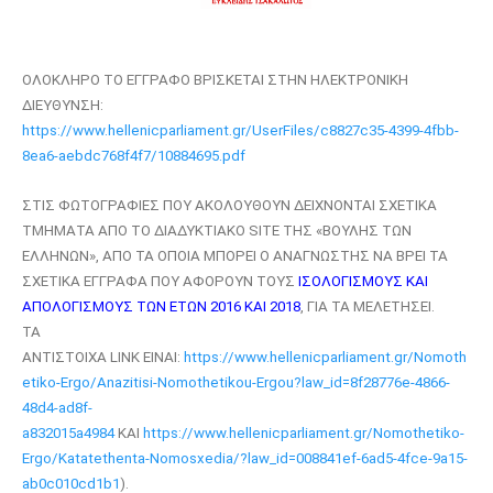
ΟΛΟΚΛΗΡΟ ΤΟ ΕΓΓΡΑΦΟ ΒΡΙΣΚΕΤΑΙ ΣΤΗΝ ΗΛΕΚΤΡΟΝΙΚΗ
ΔΙΕΥΘΥΝΣΗ:
https://www.hellenicparliament.gr/UserFiles/c8827c35-4399-4fbb-
8ea6-aebdc768f4f7/10884695.pdf
ΣΤΙΣ ΦΩΤΟΓΡΑΦΙΕΣ ΠΟΥ ΑΚΟΛΟΥΘΟΥΝ ΔΕΙΧΝΟΝΤΑΙ ΣΧΕΤΙΚΑ
ΤΜΗΜΑΤΑ ΑΠΟ ΤΟ ΔΙΑΔΥΚΤΙΑΚΟ
SITE
ΤΗΣ «ΒΟΥΛΗΣ ΤΩΝ
ΕΛΛΗΝΩΝ», ΑΠΟ ΤΑ ΟΠΟΙΑ ΜΠΟΡΕΙ Ο ΑΝΑΓΝΩΣΤΗΣ ΝΑ ΒΡΕΙ ΤΑ
ΣΧΕΤΙΚΑ ΕΓΓΡΑΦΑ ΠΟΥ ΑΦΟΡΟΥΝ ΤΟΥΣ
ΙΣΟΛΟΓΙΣΜΟΥΣ ΚΑΙ
ΑΠΟΛΟΓΙΣΜΟΥΣ ΤΩΝ ΕΤΩΝ 2016 ΚΑΙ 2018
, ΓΙΑ ΤΑ ΜΕΛΕΤΗΣΕΙ.
ΤΑ
ΑΝΤΙΣΤΟΙΧΑ
LINK
ΕΙΝΑΙ:
https://www.hellenicparliament.gr/Nomoth
etiko-Ergo/Anazitisi-Nomothetikou-Ergou?law_id=8f28776e-4866-
48d4-ad8f-
a832015a4984
ΚΑΙ
https://www.hellenicparliament.gr/Nomothetiko-
Ergo/Katatethenta-Nomosxedia/?law_id=008841ef-6ad5-4fce-9a15-
ab0c010cd1b1
).