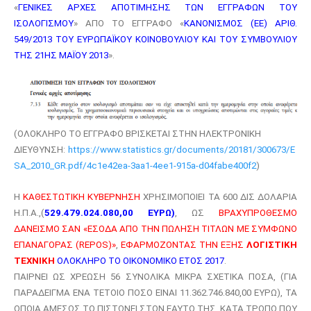
«
ΓΕΝΙΚΕΣ ΑΡΧΕΣ ΑΠΟΤΙΜΗΣΗΣ ΤΩΝ ΕΓΓΡΑΦΩΝ ΤΟΥ
ΙΣΟΛΟΓΙΣΜΟΥ
» ΑΠΟ ΤΟ ΕΓΓΡΑΦΟ «
ΚΑΝΟΝΙΣΜΟΣ (ΕΕ) ΑΡΙΘ.
549/2013 ΤΟΥ ΕΥΡΩΠΑΪΚΟΥ ΚΟΙΝΟΒΟΥΛΙΟΥ ΚΑΙ ΤΟΥ ΣΥΜΒΟΥΛΙΟΥ
ΤΗΣ 21ΗΣ ΜΑΪΟΥ 2013
».
(ΟΛΟΚΛΗΡΟ ΤΟ ΕΓΓΡΑΦΟ ΒΡΙΣΚΕΤΑΙ ΣΤΗΝ ΗΛΕΚΤΡΟΝΙΚΗ
ΔΙΕΥΘΥΝΣΗ:
https://www.statistics.gr/documents/20181/300673/E
SA_2010_GR.pdf/4c1e42ea-3aa1-4ee1-915a-d04fabe400f2
)
Η
ΚΑΘΕΣΤΩΤΙΚΗ ΚΥΒΕΡΝΗΣΗ
ΧΡΗΣΙΜΟΠΟΙΕΙ ΤΑ 600 ΔΙΣ ΔΟΛΑΡΙΑ
Η.Π.Α.,(
529.479.024.080,00 ΕΥΡΩ)
, ΩΣ
ΒΡΑΧΥΠΡΟΘΕΣΜΟ
ΔΑΝΕΙΣΜΟ ΣΑΝ «ΕΣΟΔΑ ΑΠΟ ΤΗΝ ΠΩΛΗΣΗ ΤΙΤΛΩΝ ΜΕ ΣΥΜΦΩΝΟ
ΕΠΑΝΑΓΟΡΑΣ (
REPOS
)»
,
ΕΦΑΡΜΟΖΟΝΤΑΣ ΤΗΝ ΕΞΗΣ
ΛΟΓΙΣΤΙΚΗ
ΤΕΧΝΙΚΗ
ΟΛΟΚΛΗΡΟ ΤΟ ΟΙΚΟΝΟΜΙΚΟ ΕΤΟΣ 2017
.
ΠΑΙΡΝΕΙ ΩΣ ΧΡΕΩΣΗ 56 ΣΥΝΟΛΙΚΑ ΜΙΚΡΑ ΣΧΕΤΙΚΑ ΠΟΣΑ, (ΓΙΑ
ΠΑΡΑΔΕΙΓΜΑ ΕΝΑ ΤΕΤΟΙΟ ΠΟΣΟ ΕΙΝΑΙ 11.362.746.840,00 ΕΥΡΩ), ΤΑ
ΟΠΟΙΑ ΑΜΕΣΩΣ ΤΟ ΠΙΣΤΩΝΕΙ ΣΤΟΝ ΕΑΥΤΟ ΤΗΣ, ΚΑΤΑ ΤΡΟΠΟ ΠΟΥ