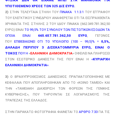
ΦΥΣΙΚΑ ΔΕΝ ΘΑ ΕΙΧΑΜΕ ΜΠΕΙ ΣΤΑ ΜΝΗΜΟΝΙΑ ΓΙΑ
ΥΠΟΤΙΘΕΜΕΝΟ ΧΡΕΟΣ ΤΩΝ 325 ΔΙΣ ΕΥΡΩ.
2)
ΣΤΗΝ ΤΕΛΕΥΤΑΙΑ ΣΤΗΛΗ ΤΟΥ
ΠΙΝΑΚΑ 1.1.3.1
ΤΟΥ ΕΓΓΡΑΦΟΥ
ΤΟΥ ΕΛΕΓΚΤΙΚΟΥ ΣΥΝΕΔΡΙΟΥ ΑΝΑΦΕΡΕΤΑΙ ΟΤΙ ΤΑ ΕΙΣΠΡΑΧΘΕΝΤΑ
ΧΡΗΜΑΤΑ ΤΗΣ ΣΤΗΛΗΣ 2 ΤΟΥ ΙΔΙΟΥ ΠΙΝΑΚΑ (662.349.781.362,50
ΕΥΡΩ) ΕΙΝΑΙ
ΤΟ 99,5% ΤΟΥ ΣΥΝΟΛΟΥ ΤΩΝ ΠΙΣΤΩΤΙΚΩΝ ΕΣΟΔΩΝ ΤΑ
ΟΠΟΙΑ ΕΙΝΑΙ
665.657.781.362,50 ΕΥΡΩ
, ΓΕΓΟΝΟΣ
ΠΟΥ
ΕΠΙΒΕΒΑΙΩΝΕΙ ΟΤΙ ΤΟ ΥΠΟΛΟΙΠΟ (100 – 99,5)% =
0,5%,
ΔΗΛΑΔΗ ΠΕΡΙΠΟΥ 3 ΔΙΣΕΚΑΤΟΜΜΥΡΙΑ ΕΥΡΩ, ΕΙΝΑΙ Ο
ΤΟΚΟΣ
ΠΟΥ Η
«
ΕΛΛΗΝΙΚΗ ΔΗΜΟΚΡΑΤΙΑ
» ΟΦΕΙΛΕΙ ΝΑ ΠΛΗΡΩΣΕΙ
ΣΤΟΝ ΕΣΩΤΕΡΙΚΟ ΔΑΝΕΙΣΤΗ ΤΗΣ ΠΟΥ ΕΙΝΑΙ Η
«
ΚΥΡΙΑΡΧΗ
ΕΛΛΗΝΙΚΗ ΔΗΜΟΚΡΑΤΙΑ
»
.
3)
Ο ΒΡΑΧΥΠΡΟΘΕΣΜΟΣ ΔΑΝΕΙΣΜΟΣ ΠΡΑΓΜΑΤΟΠΟΙΗΘΗΚΕ ΜΕ
ΚΕΦΑΛΑΙΑ ΠΟΥ ΑΠΟΠΛΗΡΩΘΗΚΑΝ ΑΠΟ ΤΟ «ΚΟΙΝΟ ΤΑΜΕΙΟ» ΚΑΙ
ΤΗΝ «ΤΑΜΕΙΑΚΗ ΔΙΑΧΕΙΡΙΣΗ ΤΩΝ ΦΟΡΕΩΝ ΤΗΣ ΓΕΝΙΚΗΣ
ΚΥΒΕΡΝΗΣΗΣ», ΠΟΥ ΤΗΡΟΥΝΤΑΙ ΣΕ ΛΟΓΑΡΙΑΣΜΟΥΣ ΤΗΣ
ΤΡΑΠΕΖΑΣ ΤΗΣ ΕΛΛΑΔΟΣ.
ΣΤΗΝ ΠΑΡΑΚΑΤΩ ΦΩΤΟΓΡΑΦΙΑ ΦΑΙΝΕΤΑΙ ΤΟ
ΑΡΘΡΟ 7.33
ΓΙΑ ΤΙΣ