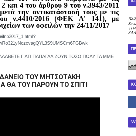
ΕΠ
2 και 4 του άρθρου 9 του ν.3943/2011
μετά την αντικατάστασή τους με τις
του ν.4410/2016 (ΦΕΚ Α' 141), με
ΠΑΣ
ιχείων των οφειλών την 24/11/2017
Emai
ΤΗΛ
ΚΑΛ
feilnp2017_1.html?
MtwRo321yNozcvagQYL3S9UMSCm6FGBwk
Π
ΑΛΑΒΕΤΕ ΓΙΑΤΙ ΠΑΠΑΓΑΛΙΖΟΥΝ ΤΟΣΟ ΠΟΛΥ ΤΑ ΜΜΕ
 ΔΑΝΕΙΟ ΤΟΥ ΜΗΤΣΟΤΑΚΗ
Α ΘΑ ΤΟΥ ΠΑΡΟΥΝ ΤΟ ΣΠΙΤΙ
Κ
W