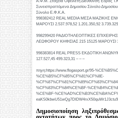
Α.Φ.Μ. Στοιχεία Οφειλέτη Διεύθυνση Έδρας Τ.Κ
Συνεισπραττόμενα Δημοσίου Σύνολο Δημοσίου 
Σύνολο Ε.Φ.Κ.Α.
998382412 REAL MEDIA ΜΕΣΑ ΜΑΖΙΚΗΣ ΕΝ
ΜΑΡΟΥΣΙ 2.537.978,52 1.201.350,92 3.739.329
998299420 ΡΑΔΙΟΤΗΛΕΟΠΤΙΚΕΣ ΕΠΙΧΕΙΡΗ
ΛΕΩΦΟΡΟΥ ΚΗΦΙΣΙΑΣ 215 15125 ΜΑΡΟΥΣΙ 3.331
998383814 REAL PRESS ΕΚΔΟΤΙΚΗ ΑΝΩΝΥΜΗ 
127.527,45 499.323,31 – – –
πηγη:https://www.flogasport.gr/95-%CE
%CE%B5%CF%85%CF%81%CF%8E-
%CF%87%CF%81%CF%89%CF%83%CF%8
%CF%83%CF%84%CE%BF-%CE%B4%CE%
%CE%BF-%CE%AD%CE%B3%CE%BA%CF%81/
eaKS0kbwU51wQg7DIDW4rxX50quWr1J3ctu9
Δημοσιοποίηση ληξιπρόθεσ
οντοτήτων προς το Δημόσιο