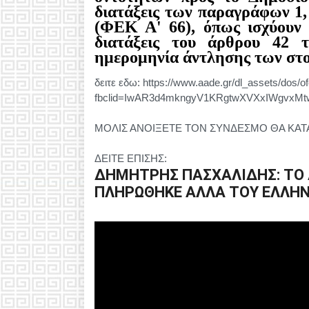
διατάξεις των παραγράφων 1, 
(ΦΕΚ Α' 66), όπως ισχύουν 
διατάξεις του άρθρου 42 
ημερομηνία άντλησης των στο
δειτε εδω: https://www.aade.gr/dl_assets/dos/o
fbclid=IwAR3d4mkngyV1KRgtwXVXxIWgvx
ΜΟΛΙΣ ΑΝΟΙΞΕΤΕ ΤΟΝ ΣΥΝΔΕΣΜΟ ΘΑ ΚΑΤ
ΔΕΙΤΕ ΕΠΙΣΗΣ:
ΔΗΜΗΤΡΗΣ ΠΑΣΧΑΛΙΔΗΣ: ΤΟ
ΠΛΗΡΩΘΗΚΕ ΑΛΛΑ ΤΟΥ ΕΛΛΗΝ