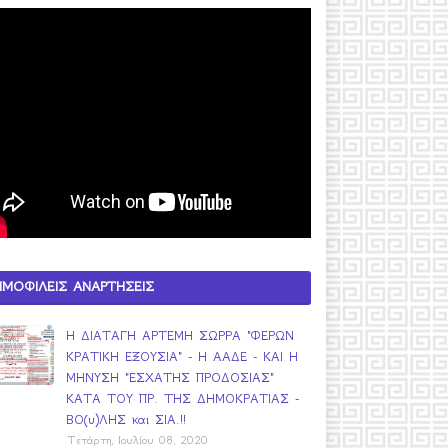
ΗΜΟΦΙΛΕΙΣ ΑΝΑΡΤΗΣΕΙΣ
Η ΔΙΑΤΑΓΗ ΑΡΤΕΜΗ ΣΩΡΡΑ "ΦΕΡΩΝ
ΚΡΑΤΙΚΗ ΕΞΟΥΣΙΑ" - Η ΑΑΔΕ - ΚΑΙ Η
ΜΗΝΥΣΗ "ΕΣΧΑΤΗΣ ΠΡΟΔΟΣΙΑΣ"
ΚΑΤΑ ΤΟΥ ΠΡ. ΤΗΣ ΔΗΜΟΚΡΑΤΙΑΣ -
ΒΟ(υ)ΛΗΣ και ΣΙΑ.!!
Τετάρτη, Ιουλίου 08, 2020