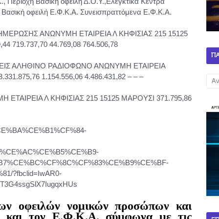
., Περιοχή Βασική οφειλή Δ.Ο.Υ.,Ελεγκτικά Κέντρα
Βασική οφειλή Ε.Φ.Κ.Α. Συνεισπραττόμενα Ε.Φ.Κ.Α.
ΗΜΕΡΩΣΗΣ ΑΝΩΝΥΜΗ ΕΤΑΙΡΕΙΑ Λ ΚΗΦΙΣΙΑΣ 215 15125
,44 719.737,70 44.769,08 764.506,78
Π
ΣΕΙΣ ΑΛΗΘΙΝΟ ΡΑΔΙΟΦΩΝΟ ΑΝΩΝΥΜΗ ΕΤΑΙΡΕΙΑ
.875,76 1.154.556,06 4.486.431,82 – – –
ΕΤΑΙΡΕΙΑ Λ ΚΗΦΙΣΙΑΣ 215 15125 ΜΑΡΟΥΣΙ 371.795,86
%B5%CE%BA%CE%B1%CF%84-
4%CE%AC%CE%B5%CE%B9-
B7%CE%BC%CF%8C%CF%83%CE%B9%CE%BF-
?fbclid=IwAR0-
T3G4ssgSlX7IugqxHUs
μων οφειλών νομικών προσώπων και
 και τον Ε.Φ.Κ.Α. σύμφωνα με τις