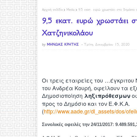
Αρχική σελίδα
Media
9,5 εκατ. ευρώ χρωστάει στο δημόσιο 
9,5 εκατ. ευρώ χρωστάει σ
Χατζηνικολάου
by
ΜΗΝΩΑΣ ΚΡΗΤΗΣ
Τρίτη, Δεκεμβρίου 15, 2020
Οι τρεις εταιρείες του …έγκριτου
του Ανδρέα Κουρή, οφείλουν τα ε
Δημοσιοποίηση
ο
ληξιπρόθεσμων
προς το Δημόσιο και τον Ε.Φ.Κ.Α.
(
http://www.aade.gr/dl_assets/dos/ofe
Συνολικές οφειλές την 24/11/2017: 9.489.591,