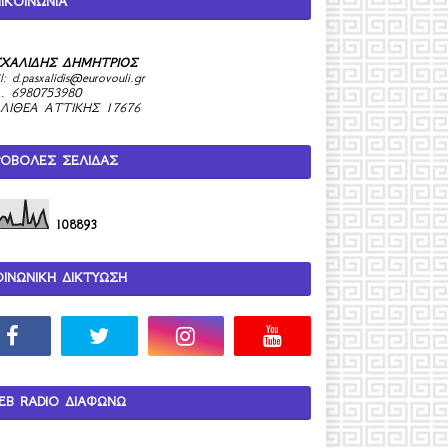
ΙΚΟΙΝΩΝΙΑ
ΧΑΛΙΔΗΣ ΔΗΜΗΤΡΙΟΣ
l:
d.pasxalidis@eurovouli.gr
. 6980753980
ΛΙΘΕΑ ΑΤΤΙΚΗΣ 17676
ΡΟΒΟΛΕΣ ΣΕΛΙΔΑΣ
1
0
8
8
9
3
ΟΙΝΩΝΙΚΗ ΔΙΚΤΥΩΣΗ
EB RADIO ΔΙΑΦΩΝΩ