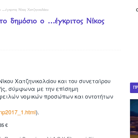
ο …έγκριτος Νίκος Χατζηνικολάου
το δημόσιο ο …έγκριτος Νίκος
 Νίκου Χατζηνικολάου και του συνεταίρου
ξής, σύμφωνα με την επίσημη
ΠΡ
φειλών νομικών προσώπων και οντοτήτων
ilnp2017_1.html
).
35 €