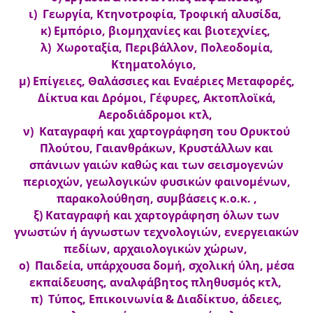
ι) Γεωργία, Κτηνοτροφία, Τροφική αλυσίδα,
κ) Εμπόριο, βιομηχανίες και βιοτεχνίες,
λ) Χωροταξία, Περιβάλλον, Πολεοδομία,
Κτηματολόγιο,
μ) Επίγειες, Θαλάσσιες και Εναέριες Μεταφορές,
Δίκτυα και Δρόμοι, Γέφυρες, Ακτοπλοϊκά,
Αεροδιάδρομοι κτλ,
ν) Καταγραφή και χαρτογράφηση του Ορυκτού
Πλούτου, Γαιανθράκων, Κρυστάλλων και
σπάνιων γαιών καθώς και των σεισμογενών
περιοχών, γεωλογικών φυσικών φαινομένων,
παρακολούθηση, συμβάσεις κ.ο.κ. ,
ξ) Καταγραφή και χαρτογράφηση όλων των
γνωστών ή άγνωστων τεχνολογιών, ενεργειακών
πεδίων, αρχαιολογικών χώρων,
ο) Παιδεία, υπάρχουσα δομή, σχολική ύλη, μέσα
εκπαίδευσης, αναλφάβητος πληθυσμός κτλ,
π) Τύπος, Επικοινωνία & Διαδίκτυο, άδειες,