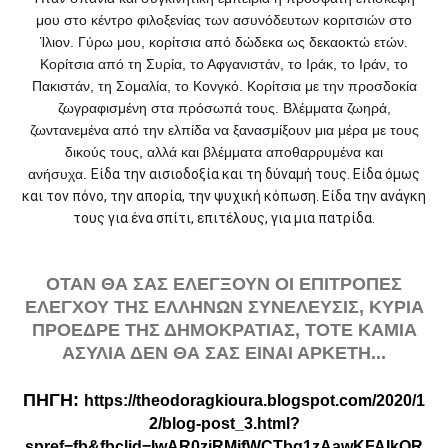
μου στο κέντρο φιλοξενίας των ασυνόδευτων κοριτσιών στο
Ίλιον. Γύρω μου, κορίτσια από δώδεκα ως δεκαοκτώ ετών.
Κορίτσια από τη Συρία, το Αφγανιστάν, το Ιράκ, το Ιράν, το
Πακιστάν, τη Σομαλία, το Κονγκό. Κορίτσια με την προσδοκία
ζωγραφισμένη στα πρόσωπά τους. Βλέμματα ζωηρά,
ζωντανεμένα από την ελπίδα να ξανασμίξουν μια μέρα με τους
δικούς τους, αλλά και βλέμματα αποθαρρυμένα και
ανήσυχα.
Είδα την αισιοδοξία και τη δύνα
μή τους. Είδα όμως
και τον πόνο, την απορία, την ψυχική κόπωση. Είδα την ανάγκη
τους για ένα σπίτι, επιτέλους, για μια πατρίδα.
ΟΤΑΝ ΘΑ ΣΑΣ ΕΛΕΓΞΟΥΝ ΟΙ ΕΠΙΤΡΟΠΕΣ
ΕΛΕΓΧΟΥ ΤΗΣ ΕΛΛΗΝΩΝ ΣΥΝΕΛΕΥΣΙΣ, ΚΥΡΙΑ
ΠΡΟΕΔΡΕ ΤΗΣ ΔΗΜΟΚΡΑΤΙΑΣ, ΤΟΤΕ ΚΑΜΙΑ
ΑΣΥΛΙΑ ΔΕΝ ΘΑ ΣΑΣ ΕΙΝΑΙ ΑΡΚΕΤΗ...
ΠΗΓΗ:
https://theodoragkioura.blogspot.com/2020/1
2/blog-post_3.html?
spref=fb&fbclid=IwAR0ziRMjfWCTbg1zAawKFAIkOR