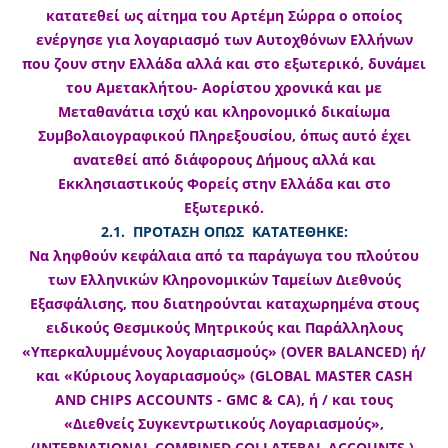
κατατεθεί ως αίτημα του Αρτέμη Σώρρα ο οποίος
ενέργησε για λογαριασμό των Αυτοχθόνων Ελλήνων
που ζουν στην Ελλάδα αλλά και στο εξωτερικό, δυνάμει
του Αμετακλήτου- Αορίστου χρονικά και με
Μεταθανάτια ισχύ και κληρονομικό δικαίωμα
Συμβολαιογραφικού Πληρεξουσίου, όπως αυτό έχει
ανατεθεί από διάφορους Δήμους αλλά και
Εκκλησιαστικούς Φορείς στην Ελλάδα και στο
Εξωτερικό.
2.1. ΠΡΟΤΑΣΗ ΟΠΩΣ ΚΑΤΑΤΕΘΗΚΕ:
Να ληφθούν κεφάλαια από τα παράγωγα του πλούτου
των Ελληνικών Κληρονομικών Ταμείων Διεθνούς
Εξασφάλισης, που διατηρούνται καταχωρημένα στους
ειδικούς Θεσμικούς Μητρικούς και Παράλληλους
«Υπερκαλυμμένους λογαριασμούς» (OVER BALANCED) ή/
και «Κύριους λογαριασμούς» (GLOBAL MASTER CASH
AND CHIPS ACCOUNTS - GMC & CA), ή / και τους
«Διεθνείς Συγκεντρωτικούς Λογαριασμούς»,
(INTERNATIONAL COMBINED COLLATERAL ACCOUNTS ),