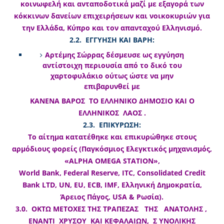
κοινωφελή και ανταποδοτικά μαζί με εξαγορά των
κόκκινων δανείων επιχειρήσεων και νοικοκυριών για
την Ελλάδα, Κύπρο και τον απανταχού Ελληνισμό.
2.2. ΕΓΓΥΗΣΗ ΚΑΙ ΒΑΡΗ:
Αρτέμης Σώρρας δέσμευσε ως εγγύηση
αντίστοιχη περιουσία από το δικό του
χαρτοφυλάκιο ούτως ώστε να μην
επιβαρυνθεί με
ΚΑΝΕΝΑ ΒΑΡΟΣ ΤΟ ΕΛΛΗΝΙΚΟ ΔΗΜΟΣΙΟ ΚΑΙ Ο
ΕΛΛΗΝΙΚΟΣ ΛΑΟΣ .
2.3. ΕΠΙΚΥΡΩΣΗ:
Το αίτημα κατατέθηκε και επικυρώθηκε στους
αρμόδιους φορείς (Παγκόσμιος Ελεγκτικός μηχανισμός,
«ALPHA OMEGA STATION»,
World Bank, Federal Reserve, ITC, Consolidated Credit
Bank LTD, UN, EU, ECB, IMF, Ελληνική Δημοκρατία,
Άρειος Πάγος, USA & Ρωσία).
3.0. ΟΚΤΩ ΜΕΤΟΧΕΣ ΤΗΣ ΤΡΑΠΕΖΑΣ ΤΗΣ ΑΝΑΤΟΛΗΣ ,
ΕΝΑΝΤΙ ΧΡΥΣΟΥ ΚΑΙ ΚΕΦΑΛΑΙΩΝ, Σ ΥΝΟΛΙΚΗΣ