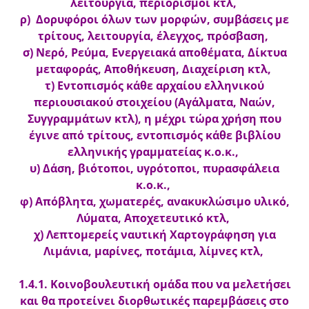
λειτουργία, περιορισμοί κτλ,
ρ) Δορυφόροι όλων των μορφών, συμβάσεις με
τρίτους, λειτουργία, έλεγχος, πρόσβαση,
σ) Νερό, Ρεύμα, Ενεργειακά αποθέματα, Δίκτυα
μεταφοράς, Αποθήκευση, Διαχείριση κτλ,
τ) Εντοπισμός κάθε αρχαίου ελληνικού
περιουσιακού στοιχείου (Αγάλματα, Ναών,
Συγγραμμάτων κτλ), η μέχρι τώρα χρήση που
έγινε από τρίτους, εντοπισμός κάθε βιβλίου
ελληνικής γραμματείας κ.ο.κ.,
υ) Δάση, βιότοποι, υγρότοποι, πυρασφάλεια
κ.ο.κ.,
φ) Απόβλητα, χωματερές, ανακυκλώσιμο υλικό,
Λύματα, Αποχετευτικό κτλ,
χ) Λεπτομερείς ναυτική Χαρτογράφηση για
Λιμάνια, μαρίνες, ποτάμια, λίμνες κτλ,
1.4.1. Κοινοβουλευτική ομάδα που να μελετήσει
και θα προτείνει διορθωτικές παρεμβάσεις στο