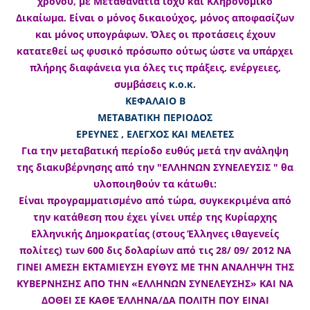
χρόνου, με Μεταθανάτια ισχύ και Κληρονομικό
Δικαίωμα. Είναι ο μόνος δικαιούχος, μόνος αποφασίζων
και μόνος υπογράφων. Όλες οι προτάσεις έχουν
κατατεθεί ως φυσικό πρόσωπο ούτως ώστε να υπάρχει
πλήρης διαφάνεια για όλες τις πράξεις, ενέργειες,
συμβάσεις
κ.ο.κ.
ΚΕΦΑΛΑΙΟ Β
ΜΕΤΑΒΑΤΙΚΗ ΠΕΡΙΟΔΟΣ
ΕΡΕΥΝΕΣ , ΕΛΕΓΧΟΣ ΚΑΙ ΜΕΛΕΤΕΣ
Για την μεταβατική περίοδο ευθύς μετά την ανάληψη
της διακυβέρνησης από την "ΕΛΛΗΝΩΝ ΣΥΝΕΛΕΥΣΙΣ " θα
υλοποιηθούν τα κάτωθι:
Είναι προγραμματισμένο από τώρα, συγκεκριμένα από
την κατάθεση που έχει γίνει υπέρ της Κυρίαρχης
Ελληνικής Δημοκρατίας (στους Έλληνες ιθαγενείς
πολίτες) των 600 δις δολαρίων από τις 28/ 09/ 2012 ΝΑ
ΓΙΝΕΙ ΑΜΕΣΗ ΕΚΤΑΜΙΕΥΣΗ ΕΥΘΥΣ ΜΕ ΤΗΝ ΑΝΑΛΗΨΗ ΤΗΣ
ΚΥΒΕΡΝΗΣΗΣ ΑΠΟ ΤΗΝ «ΕΛΛΗΝΩΝ ΣΥΝΕΛΕΥΣΗΣ» ΚΑΙ ΝΑ
ΔΟΘΕΙ ΣΕ ΚΑΘΕ ΈΛΛΗΝΑ/ΔΑ ΠΟΛΙΤΗ ΠΟΥ ΕΙΝΑΙ